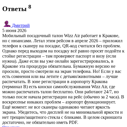
8
Ответы
Дмитрий
5 июня 2026
Мобильный посадочный талон Wizz Air работает в Кракове,
но с нюансами. Летал этим рейсом в апреле 2026 – приложил
телефон к сканеру на посадке, QR-код считался без проблем.
Однако перед выходом на посадку всё равно просят подойти к
стойке регистрации – там проверяют паспорт и визу (если
нужна). Даже если вы уже онлайн зарегистрировались, в
Кракове эта процедура обязательна. Бумажную версию не
просили, просто смотрели на экран телефона. Но! Если у вас
есть сомнения или вы летите с детьми/животными – лучше
распечатать. В зоне регистрации в аэропорту Кракова
(терминал B) есть киоски самообслуживания Wizz Air, где
можно распечатать талон бесплатно. Они работают 24/7, но
только после начала регистрации на рейс (обычно за 2 часа). В
воскресенье никаких проблем – аэропорт функционирует.
Ещё момент: не все сканеры одинаково читают яркость
экрана. Убедитесь, что дисплей не на минимальной яркости и
нет трещин/защитного стекла с бликами. В целом скриншота
достаточно, не обязательно иметь PDF.