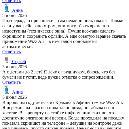
Ответить
Анна
5 июня 2026
Подтверждаю про киоски – сам недавно пользовался. Только
если у вас рейс рано утром, они могут быть временно
недоступны (технические окна). Лучше всё-таки сделать
скриншот и сохранить офлайн. А ещё советую заранее скачать
приложение Wizz Air – в нём талон обновляется
автоматически.
Ответить
Сергей
5 июня 2026
А с детьми до 2 лет? Я лечу с грудничком, боюсь, что без
бумаги не пустят, ведь нужна отметка о сопровождении.
Ответить
Анна
5 июня 2026
В прошлом году летела из Кракова в Афины тем же Wizz Air.
Я переживала – распечатала талон дома, но забыла его в
хостеле. В аэропорту на стойке информации сказали, что
достаточно электронной версии. Когда проходила на посадку,
показала скриншот на телефоне – девушка на контроле даже
не удивилась, просто отсканировала. Цены: если вы решите