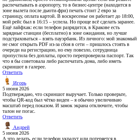
распечатывать в аэропорту, то в бизнес-центре (находится в
зоне вылета после дьюти-фри) печать стоит 2 евро за
страницу, оплата картой. В воскресенье он работает до 18:00,
мой рейс был в 16:15 – успела. Но проще всё сделать заранее.
Ещё лайфхак: если телефон разрядится, в Кракове есть
зарядные станции (бесплатно) в зоне ожидания, но лучше
подстраховаться – взять пауэрбанк. Из личного: мой знакомый
не смог открыть PDF из-за сбоя в сети – пришлось стоять в
очереди на регистрацию, но ему повезло, сотрудница
пропустила без доплаты, просто перепроверила паспорт. Так
что я бы советовала либо распечатать дома, либо иметь
скриншот в галерее.
Ответить
Игорь
5 июня 2026
Подтверждаю, что скриншот выручает. Только проверьте,
чтобы QR-код был чётко виден – я обычно увеличиваю
масштаб перед показом. И замок экрана отключите, чтобы
талон не погас.
Ответить
Андрей
5 июня 2026
А что делать, если телефон украдут или потеряется в