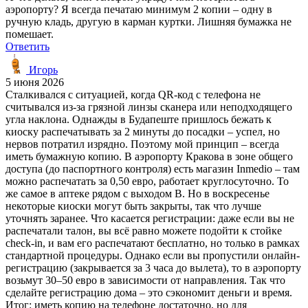
аэропорту? Я всегда печатаю минимум 2 копии – одну в
ручную кладь, другую в карман куртки. Лишняя бумажка не
помешает.
Ответить
Игорь
5 июня 2026
Сталкивался с ситуацией, когда QR-код с телефона не
считывался из-за грязной линзы сканера или неподходящего
угла наклона. Однажды в Будапеште пришлось бежать к
киоску распечатывать за 2 минуты до посадки – успел, но
нервов потратил изрядно. Поэтому мой принцип – всегда
иметь бумажную копию. В аэропорту Кракова в зоне общего
доступа (до паспортного контроля) есть магазин Inmedio – там
можно распечатать за 0,50 евро, работает круглосуточно. То
же самое в аптеке рядом с выходом B. Но в воскресенье
некоторые киоски могут быть закрыты, так что лучше
уточнять заранее. Что касается регистрации: даже если вы не
распечатали талон, вы всё равно можете подойти к стойке
check-in, и вам его распечатают бесплатно, но только в рамках
стандартной процедуры. Однако если вы пропустили онлайн-
регистрацию (закрывается за 3 часа до вылета), то в аэропорту
возьмут 30–50 евро в зависимости от направления. Так что
сделайте регистрацию дома – это сэкономит деньги и время.
Итог: иметь копию на телефоне достаточно, но для