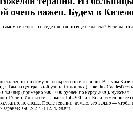
 тяжёлой терапии. Из больницы 
й очень важен. Будем в Кизело
амом кизелоте, а в сиде или где то еще не далеко? Если да, то а
таю удаленно, поэтому знаю окрестности отлично. В самом Кизел
де. Там на центральной улице Лимонлук (Limonluk Caddesi) есть
-400 лир (примерно 900-1000 рублей по курсу 2026), мужская — 1
лет 15 лир. Или такси — около 150-200 лир. Если нужен более с
куратно, не спеша. После терапии, думаю, это важно — чтобы не 
 заранее: +90 242 753 1234. Удачи!