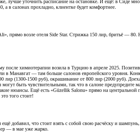
еже, лучше уточнить расписание на остановке. И ещё: в Сиде мн
, а в салонах прохладно, клиентке будет комфортнее.
li», прямо возле отеля Side Star. Стрижка 150 лир, бритьё — 80
аму после химиотерапии возила в Турцию в апреле 2025. Позити
ли в Манавгат — там больше салонов европейского уровня. Конкр
00 лир (1300-1500 руб), окрашивание от 800 лир (2000 руб). Дое
ы могут быть чувствительными, так что в салоне предупредите 
акие нюансы. Ещё есть «Güzellik Salonu» прямо на центральной
 это того стоит!
ещё добавил, что стоит взять с собой свою расчёску и шампунь,
нер — в мае уже жарко.