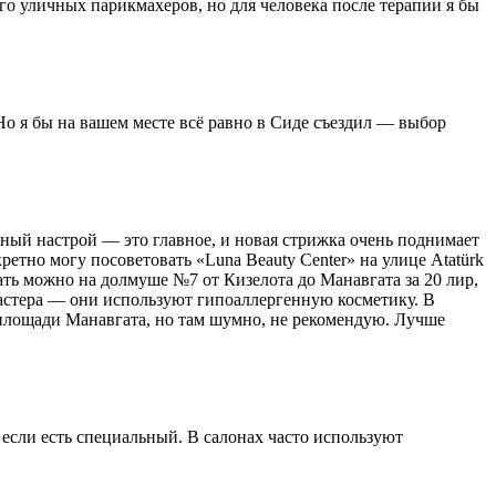
ого уличных парикмахеров, но для человека после терапии я бы
. Но я бы на вашем месте всё равно в Сиде съездил — выбор
вный настрой — это главное, и новая стрижка очень поднимает
етно могу посоветовать «Luna Beauty Center» на улице Atatürk
хать можно на долмуше №7 от Кизелота до Манавгата за 20 лир,
мастера — они используют гипоаллергенную косметику. В
 площади Манавгата, но там шумно, не рекомендую. Лучше
 если есть специальный. В салонах часто используют