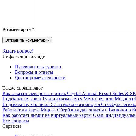
Комментарий
*
Задать вопрос!
Информация о Сиде
Путеводитель туриста
Вопросы и ответы
Достопримечательности
Также спрашивают
Как заказать лекарства в отель Crystal Admiral Resort Suites & 
Подскажите, как в Турции называется Метипред или Медрол (4 
Подскажите, кто летал S7 из нового аэропорта Стамбула: за как
Работает ли карта Мир от Сбербанка для оплаты в Ваикики в К
Как работает лимит на виртуальные карты Ozan: индивидуаль
Все вопросы
Сервисы