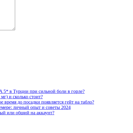
SPA 5* в Турции при сильной боли в горле?
мг) и сколько стоит?
ое время до посадки появляется гейт на табло?
емере: личный опыт и советы 2024
ный или общий на аккаунт?