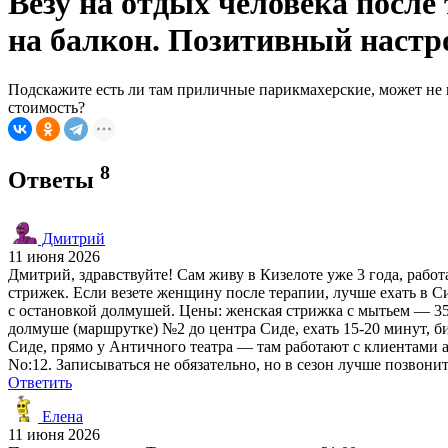
Везу на отдых человека после
на балкон. Позитивный настро
Подскажите есть ли там приличные парикмахерские, может не в с
стоимость?
8
Ответы
Дмитрий
11 июня 2026
Дмитрий, здравствуйте! Сам живу в Кизелоте уже 3 года, рабо
стрижек. Если везете женщину после терапии, лучше ехать в Си
с остановкой долмушей. Цены: женская стрижка с мытьем — 350
долмуше (маршрутке) №2 до центра Сиде, ехать 15-20 минут, би
Сиде, прямо у Античного театра — там работают с клиентами ак
No:12. Записываться не обязательно, но в сезон лучше позвонить
Ответить
Елена
11 июня 2026