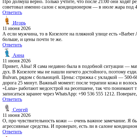
Про долмуш верно. Только учтите, что после 21:00 они ходят р
советовал именно салон с кондиционером — в июле жара под 40
Ответить
Игорь
11 июня 2026
А если мужчина, то в Кизелоте на пляжной улице есть «Barber A
больше, и цены почти те же.
Ответить
Анна
11 июня 2026
Привет, Alisa! Я сама недавно была в подобной ситуации — м
дух. В Кизелоте мы не нашли ничего достойного, поэтому езди
Bulvarı, рядом с больницей. Цены: стрижка с укладкой — 500-6
дорога 25 минут. Важный момент: после терапии кожа и волос
«Luna» работают медсестрой на ресепшене, так что понимают т
записаться заранее через WhatsApp: +90 536 555 1212. Поверьте,
Ответить
Сергей
11 июня 2026
О, про чувствительность кожи — очень важное замечание. Я бы 
агрессивные средства. И проверьте, есть ли в салоне кондицио
Ответить