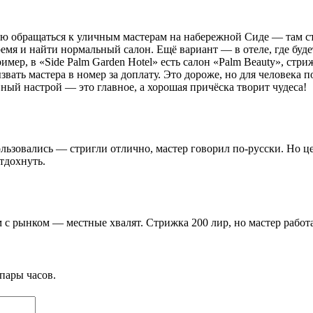
ую обращаться к уличным мастерам на набережной Сиде — там ст
емя и найти нормальный салон. Ещё вариант — в отеле, где буде
ер, в «Side Palm Garden Hotel» есть салон «Palm Beauty», стриж
ызвать мастера в номер за доплату. Это дороже, но для человек
ный настрой — это главное, а хорошая причёска творит чудеса!
льзовались — стригли отлично, мастер говорил по-русски. Но це
тдохнуть.
м с рынком — местные хвалят. Стрижка 200 лир, но мастер рабо
пары часов.