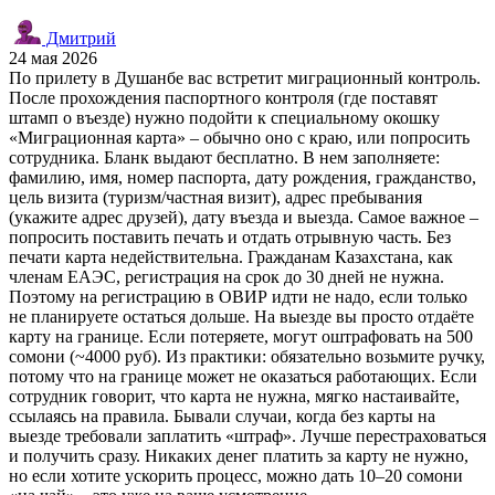
Дмитрий
24 мая 2026
По прилету в Душанбе вас встретит миграционный контроль.
После прохождения паспортного контроля (где поставят
штамп о въезде) нужно подойти к специальному окошку
«Миграционная карта» – обычно оно с краю, или попросить
сотрудника. Бланк выдают бесплатно. В нем заполняете:
фамилию, имя, номер паспорта, дату рождения, гражданство,
цель визита (туризм/частная визит), адрес пребывания
(укажите адрес друзей), дату въезда и выезда. Самое важное –
попросить поставить печать и отдать отрывную часть. Без
печати карта недействительна. Гражданам Казахстана, как
членам ЕАЭС, регистрация на срок до 30 дней не нужна.
Поэтому на регистрацию в ОВИР идти не надо, если только
не планируете остаться дольше. На выезде вы просто отдаёте
карту на границе. Если потеряете, могут оштрафовать на 500
сомони (~4000 руб). Из практики: обязательно возьмите ручку,
потому что на границе может не оказаться работающих. Если
сотрудник говорит, что карта не нужна, мягко настаивайте,
ссылаясь на правила. Бывали случаи, когда без карты на
выезде требовали заплатить «штраф». Лучше перестраховаться
и получить сразу. Никаких денег платить за карту не нужно,
но если хотите ускорить процесс, можно дать 10–20 сомони