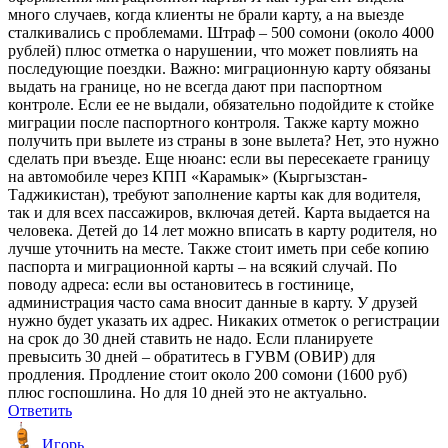
много случаев, когда клиенты не брали карту, а на выезде
сталкивались с проблемами. Штраф – 500 сомони (около 4000
рублей) плюс отметка о нарушении, что может повлиять на
последующие поездки. Важно: миграционную карту обязаны
выдать на границе, но не всегда дают при паспортном
контроле. Если ее не выдали, обязательно подойдите к стойке
миграции после паспортного контроля. Также карту можно
получить при вылете из страны в зоне вылета? Нет, это нужно
сделать при въезде. Еще нюанс: если вы пересекаете границу
на автомобиле через КПП «Карамык» (Кыргызстан-
Таджикистан), требуют заполнение карты как для водителя,
так и для всех пассажиров, включая детей. Карта выдается на
человека. Детей до 14 лет можно вписать в карту родителя, но
лучше уточнить на месте. Также стоит иметь при себе копию
паспорта и миграционной карты – на всякий случай. По
поводу адреса: если вы остановитесь в гостинице,
администрация часто сама вносит данные в карту. У друзей
нужно будет указать их адрес. Никаких отметок о регистрации
на срок до 30 дней ставить не надо. Если планируете
превысить 30 дней – обратитесь в ГУВМ (ОВИР) для
продления. Продление стоит около 200 сомони (1600 руб)
плюс госпошлина. Но для 10 дней это не актуально.
Ответить
Игорь