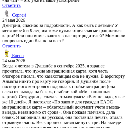
«на чай» – это уже на ваше усмотрение.
Ответить
Сергей
24 мая 2026
Дмитрий, спасибо за подробности. А как быть с детьми? У
меня двое 6 и 9 лет, им тоже нужна отдельная миграционная
карта? Или они вписываются в паспорт родителей? Можно ли
попросить один бланк на всех?
Ответить
Елена
24 мая 2026
Когда я летела в Душанбе в сентябре 2025, я заранее
прочитала, что нужна миграционная карта, хотя часть
блогеров писала, что казахстанцам она не нужна. В аэропорту
Алматы никто про карту не говорил. В Душанбе после
паспортного контроля я подошла к стойке миграции (она
слева от выхода на багаж, с табличкой «Миграционная
карта»). Сотрудница сначала отмахнулась: «Вам не надо, у вас
же 10 дней». Я настояла: «По закону для граждан ЕАЭС
миграционная карта – обязательный документ учета въезда-
выезда, независимо от срока». Она пожала плечами, дала
бланк. Я заполнила на русском, она поставила печать, отдала
отрывную часть. Весь процесс занял минуты три. На выезде
просто отдала карту вместе с посадочным талоном при