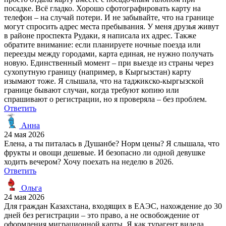
посадке. Всё гладко. Хорошо сфотографировать карту на
телефон – на случай потери. И не забывайте, что на границе
могут спросить адрес места пребывания. У меня друзья живут
в районе проспекта Рудаки, я написала их адрес. Также
обратите внимание: если планируете ночные поезда или
переезды между городами, карта единая, не нужно получать
новую. Единственный момент – при выезде из страны через
сухопутную границу (например, в Кыргызстан) карту
изымают тоже. Я слышала, что на таджикско-кыргызской
границе бывают случаи, когда требуют копию или
спрашивают о регистрации, но я проверяла – без проблем.
Ответить
Анна
24 мая 2026
Елена, а ты питалась в Душанбе? Норм цены? Я слышала, что
фрукты и овощи дешевые. И безопасно ли одной девушке
ходить вечером? Хочу поехать на неделю в 2026.
Ответить
Ольга
24 мая 2026
Для граждан Казахстана, входящих в ЕАЭС, нахождение до 30
дней без регистрации – это право, а не освобождение от
оформления миграционной карты. Я как турагент видела