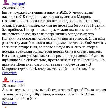
Дмитрий
28 июня 2026
Был в похожей ситуации в апреле 2025. У меня старый
паспорт (2019 года) и немецкая виза, летел в Мадрид.
Пограничник спросил только цель поездки и показал бронь
отеля. Паспорт листал, но чип не проверял (его нет). Пустили
без проблем. По правилам — да, можно въезжать по любой
шенгенской визе, но если пограничник заподозрит, что
Испания не основная страна, могут задать вопросы. Я бы взял
распечатку авиабилетов и подтверждение жилья. Ещё момент:
если виза двукратная, то после выезда из Шенгена вторая
поездка возможна только если первая была в страну выдачи.
Но у вас французская, так что первая поездка должна быть во
Францию? Не обязательно, просто виза выдана Францией, но
правила Шенгена позволяют въезд в любую страну. В
Мадриде терминал 4, очередь минут 15 — всё спокойно.
Ответить
Наталья
28 июня 2026
А если лететь не прямым рейсом, а через Париж? Тогда первая
страна въезда будет Франция, и вопросов меньше. Я так
делала в 2024, всё ок.
Ответить