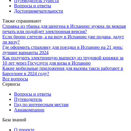
Путеводитель туриста
Вопросы и ответы
Достопримечательности
Также спрашивают
Справка из тбанка для шенгена в Испанию: нужна ли мокрая
печать или подойдет электронная версия?
Если брони слетели, а на визу в Испанию уже подана, дадут
ли визу?
Где оформить страховку для поездки в Испанию на 21 день:
лучшие варианты 2024
Как получить электронную выписку из трудовой книжки за
10 лет через Госуслуги для визы в Испанию
Какие мобильные приложения для вызова такси работают в
Барселоне в 2024 году?
Все вопросы
Сервисы
Вопросы и ответы
Путеводитель
Гид по интересным местам
Авиакомпании
База знаний
О проекте