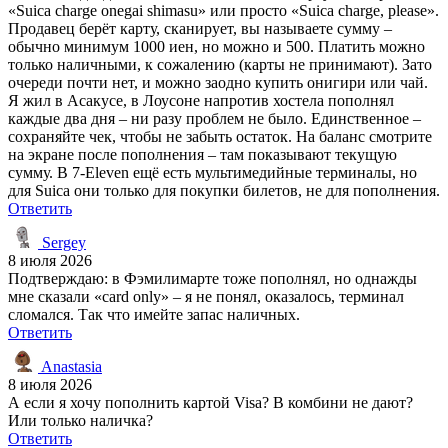
«Suica charge onegai shimasu» или просто «Suica charge, please».
Продавец берёт карту, сканирует, вы называете сумму –
обычно минимум 1000 иен, но можно и 500. Платить можно
только наличными, к сожалению (карты не принимают). Зато
очереди почти нет, и можно заодно купить онигири или чай.
Я жил в Асакусе, в Лоусоне напротив хостела пополнял
каждые два дня – ни разу проблем не было. Единственное –
сохраняйте чек, чтобы не забыть остаток. На баланс смотрите
на экране после пополнения – там показывают текущую
сумму. В 7-Eleven ещё есть мультимедийные терминалы, но
для Suica они только для покупки билетов, не для пополнения.
Ответить
Sergey
8 июля 2026
Подтверждаю: в Фэмилимарте тоже пополнял, но однажды
мне сказали «card only» – я не понял, оказалось, терминал
сломался. Так что имейте запас наличных.
Ответить
Anastasia
8 июля 2026
А если я хочу пополнить картой Visa? В комбини не дают?
Или только наличка?
Ответить