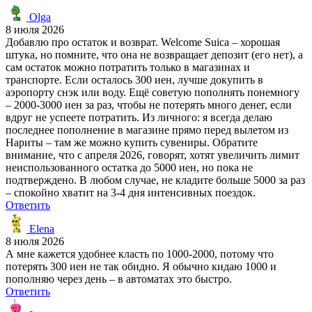
Olga
8 июля 2026
Добавлю про остаток и возврат. Welcome Suica – хорошая
штука, но помните, что она не возвращает депозит (его нет), а
сам остаток можно потратить только в магазинах и
транспорте. Если осталось 300 иен, лучше докупить в
аэропорту снэк или воду. Ещё советую пополнять понемногу
– 2000-3000 иен за раз, чтобы не потерять много денег, если
вдруг не успеете потратить. Из личного: я всегда делаю
последнее пополнение в магазине прямо перед вылетом из
Нариты – там же можно купить сувениры. Обратите
внимание, что с апреля 2026, говорят, хотят увеличить лимит
неиспользованного остатка до 5000 иен, но пока не
подтверждено. В любом случае, не кладите больше 5000 за раз
– спокойно хватит на 3-4 дня интенсивных поездок.
Ответить
Elena
8 июля 2026
А мне кажется удобнее класть по 1000-2000, потому что
потерять 300 иен не так обидно. Я обычно кидаю 1000 и
пополняю через день – в автоматах это быстро.
Ответить