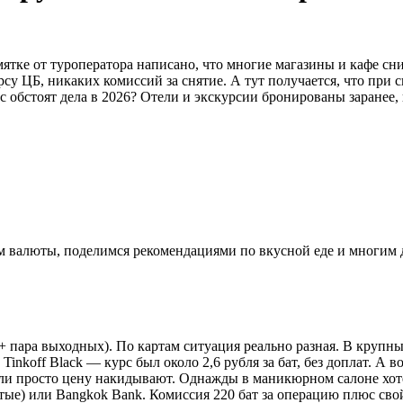
мятке от туроператора написано, что многие магазины и кафе сн
рсу ЦБ, никаких комиссий за снятие. А тут получается, что при
ас обстоят дела в 2026? Отели и экскурсии бронированы заранее
ном валюты, поделимся рекомендациями по вкусной еде и многим
+ пара выходных). По картам ситуация реально разная. В крупных
nkoff Black — курс был около 2,6 рубля за бат, без доплат. А в
 или просто цену накидывают. Однажды в маникюрном салоне хот
ые) или Bangkok Bank. Комиссия 220 бат за операцию плюс свой