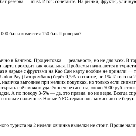
 бат резерва — must. Итог: сочетайте. На рынки, фрукты, уличн
000 бат и комиссия 150 бат. Проверял?
чно в Бангкок. Процентовка — реальность, но не для всех. В тор
 карта проходит как локальная. Проблемы начинаются в туристи
з в ларьке с фруктами на Као Сан карту вообще не приняли — т
Union Pay (Газпромбанк) берёт 0,5% за снятие, не 1%. Итого на 20 
т, наличка выгоднее при мелких покупках, но только если снима
открыть счёт можно удалённо через агента, около 5000 руб. стоит
дки. А по поводу 3-5% — да, это правда, но не везде. Всегда спра
— готовьте наличные. Новые NFC-терминалы комиссию не берут.
ного туриста на 2 недели овчинка выделки не стоит. Проще нали