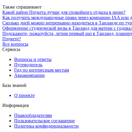
Также спрашивают
Какой район Пхукета лучше для спокойного отдыха в июне?
Как получить международные права через компанию IAA или д
Сколько дней можно непрерывно находиться в Таиланде по тур
Оформление студенческой визы в Таиланд для матери с годов
Подскажите, пожалуйста, летим первый раз в Таиланд, планиру
Пхукете?
Все вопросы
Сервисы
Вопросы и ответы
Путеводитель
Гид по интересным местам
Авиакомпании
База знаний
О проекте
Информация
Правообладателям
Пользовательское соглашение
Политика конфиденциальности