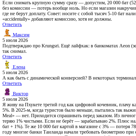
Если снимать крупную сумму сразу — допустим, 20 000 бат (52 0
без комиссии — потерь вообще ноль. Но если магазин накручива
где не берут доплату. Совет: носите с собой тысяч 5-10 бат на
«accidentally» добавляют комиссию, хотя не должны.
Ответить
Максим
5 июля 2026
Подтверждаю про Krungsri. Ещё лайфхак: в банкоматах Aeon (зе
так снимал.
Ответить
Елена
5 июля 2026
А как быть с динамической конверсией? В некоторых терминала
Ответить
Виктор
5 июля 2026
Я живу на Пхукете третий год как цифровой кочевник, плачу к
5%. В 2025-м, когда туристов было меньше, пытались так выжив
Meal» — нет. Приходится спрашивать перед заказом. Из личног
теряю 1% чистыми. Если не берёт — зарабатываю 2%. Плюс нали
бат + 1%). Те же 10 000 бат картой в магазине с 3% — потеря 7
году многие банки Таиланда начали требовать биометрию при о