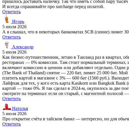
пришлось доставать наличку. Так что иметь с собой пару тысяч
И всегда спрашивайте про surcharge перед оплатой.
Ответить
Игорь
5 июля 2026
А я слышал, что в некоторых банкоматах SCB (синие) лимит 30 
Ответить
Александр
5 июля 2026
Как бизнес-путешественник, летаю в Таиланд раз в квартал, обы
ресторанах — 0% комиссии. Там стоит нормальный терминал, и
включают комиссию в ценник или добавляют отдельно. Один ра
(The Bank of Thailand) снятие — 220 бат, лимит 25 000 бат. Мой 
платить картой в магазине с 3% — 600 бат (1560 руб.). Выходи
Лайфхак для тех, у кого есть карта Kasikorn или Bangkok Bank (
картой — тоже 0%. Я так сделал в 2024-м, окупилось за две поез
смотрите на терминал: если он старый, с магнитной полосой 
Ответить
Наталья
5 июля 2026
Про открытие счёта в тайском банке — интересно, но для обыч
Ответить