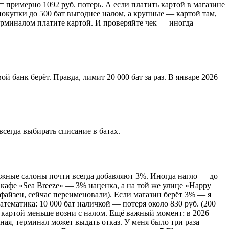
 = примерно 1092 руб. потерь. А если платить картой в магазине
 покупки до 500 бат выгоднее налом, а крупные — картой там,
 терминалом платите картой. И проверяйте чек — иногда
й банк берёт. Правда, лимит 20 000 бат за раз. В январе 2026
сегда выбирать списание в батах.
сажные салоны почти всегда добавляют 3%. Иногда нагло — до
 кафе «Sea Breeze» — 3% наценка, а на той же улице «Happy
ффайзен, сейчас переименовали). Если магазин берёт 3% — я
тематика: 10 000 бат наличкой — потеря около 830 руб. (200
о с картой меньше возни с налом. Ещё важный момент: в 2026
ная, терминал может выдать отказ. У меня было три раза —