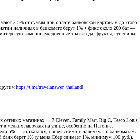
имают 3-5% от суммы при оплате банковской картой. Я до этого
 снятии наличных в банкомате берут 1% + фикс около 200 бат —
, интересуют именно ежедневные траты: еда, фрукты, сувениры,
 другим
https://t.me/travelanswer_thailand
!
 сетевых магазинах — 7-Eleven, Family Mart, Big C, Tesco Lotus
от в мелких лавочках на улице, особенно на Патонге,
ели 5% — я отказался, пошёл снимать наличку. По банкоматам:
 банк берёт 1% (у меня Сбер снимает 1%, минимум 100 руб.).