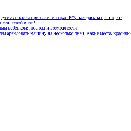
ругие способы при наличии прав РФ, находясь за границей?
истической визе?
алым ребенком: нюансы и возможности
ем арендовать машину на несколько дней. Какие места, красивы