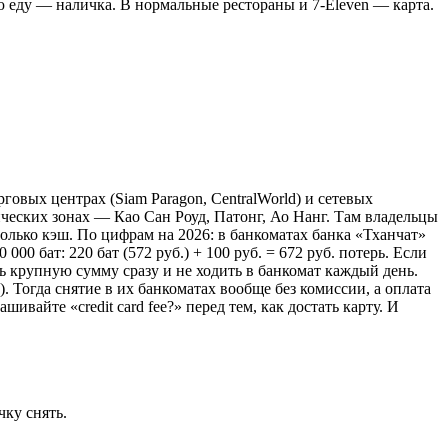
ую еду — наличка. В нормальные рестораны и 7-Eleven — карта.
говых центрах (Siam Paragon, CentralWorld) и сетевых
ческих зонах — Као Сан Роуд, Патонг, Ао Нанг. Там владельцы
олько кэш. По цифрам на 2026: в банкоматах банка «Тханчат»
000 бат: 220 бат (572 руб.) + 100 руб. = 672 руб. потерь. Если
ть крупную сумму сразу и не ходить в банкомат каждый день.
). Тогда снятие в их банкоматах вообще без комиссии, а оплата
шивайте «credit card fee?» перед тем, как достать карту. И
чку снять.