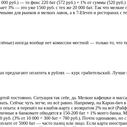
00 руб.) — то фикс 220 бат (572 руб.) + 1% от суммы (520 руб.)
ет 3% — это уже 1560 руб. с тех же 20 000 бат. Так что мелкие
личными для рынков и мелких лавок, а в 7-Eleven и ресторанах с
лёные) иногда вообще нет комиссии местной — только то, что тво
х предлагают оплатить в рублях — курс грабительский. Лучше в
артой постоянно. Ситуация так себе, да. Мелкие кафешки и мас
ать. Сейчас чуть легче, но всё равно. Например, на Карон-бич в
о опыта: я перешёл на кэшбэк-карту с возвратом 2% на всё (Рай
чные в банкомате обходятся в 150-200 бат + 1% моего банка. Ма
80 руб. (3% от 10 000 = 300 бат = 780 руб.). Почти одинаково, н
плате от 5000 бат — часто палец или лицо. Если карта иностран