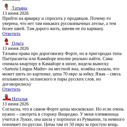
Татьяна
13 июня 2026
Прийти на ярмарку и спросить у продавцов. Почему-то
уверена, что нет там никаких русскоязычных ателье, а тем
более швей. Там дорого жить, швеям не по карману.
Ответить
Ольга
13 июня 2026
Татьяна права про дороговизну Форте, но в пригородах типа
Пьетрасанты или Камайоре вполне реально найти. Сама
снимала квартиру в Камайоре в июне, видела вывеску
«Sartoria Lingua Madre» на местной виа, хозяйка сказала, что
может шить по картинке, цена 70 евро за юбку. Язык – смесь
итальянского, испанского и пары русских слов, но
договорились)
Ответить
Наталья
13 июня 2026
Согласна, что в самом Форте цены московские. Но если очень
нужно – смотреть в сторону Виареджо. У меня племянница
учится в Лукке, она шила у портнихи из Румынии, та немного
понимает по-русски. Цены там от 50 евро за простую вещь.