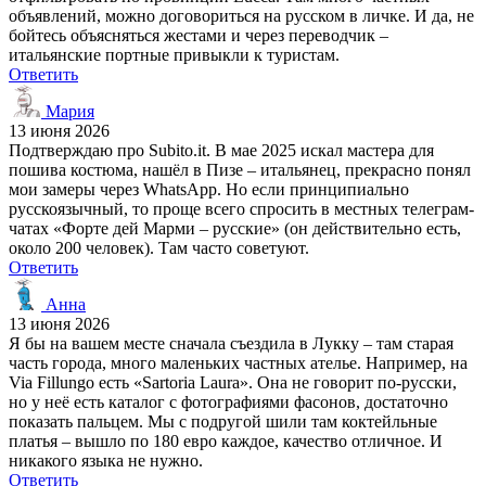
объявлений, можно договориться на русском в личке. И да, не
бойтесь объясняться жестами и через переводчик –
итальянские портные привыкли к туристам.
Ответить
Мария
13 июня 2026
Подтверждаю про Subito.it. В мае 2025 искал мастера для
пошива костюма, нашёл в Пизе – итальянец, прекрасно понял
мои замеры через WhatsApp. Но если принципиально
русскоязычный, то проще всего спросить в местных телеграм-
чатах «Форте дей Марми – русские» (он действительно есть,
около 200 человек). Там часто советуют.
Ответить
Анна
13 июня 2026
Я бы на вашем месте сначала съездила в Лукку – там старая
часть города, много маленьких частных ателье. Например, на
Via Fillungo есть «Sartoria Laura». Она не говорит по-русски,
но у неё есть каталог с фотографиями фасонов, достаточно
показать пальцем. Мы с подругой шили там коктейльные
платья – вышло по 180 евро каждое, качество отличное. И
никакого языка не нужно.
Ответить