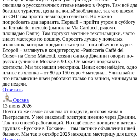
слышала о русскоязычных ателье именно в Форте. Там всё для
богатых туристов, цены на жильё заоблачные, так что швеям
из СНГ там просто невыгодно селиться. Но можно
попробовать два варианта. Первый – прийти утром в субботу
на fermata del mercato (рынок на Via Carducci, рядом с
площадью Dante). Там торгуют местные текстильщики, часто
знают мастеров по пошиву. Спросить лучше у пожилых
итальянок, которые продают скатерти – они обычно в курсе.
Второй – заглянуть в кондитерскую «Pasticceria Caffè del
Corso» на Corso Matteotti, хозяин синьор Джанни говорит по-
русски (учился в Москве в 90-х). Он может подсказать
контакты. Мы так нашли электрика. Цены: если найдёте, одно
платье из хлопка – от 80 до 150 евро + материал. Учитывайте,
что итальянские швеи работают только по записи, минимум за
две недели.
Ответить
Оксана
13 июня 2026
Почти то же самое слышала от подруги, которая жила в
Пьетрасанте. У неё знакомый электрик именно через Джанни.
Так что способ работающий. Но ещё совет: поищите в ватсап-
группах «Русские в Тоскане» – там частные объявления швей
бывают. Мы так в октябре 2025 находили мастерицу для штор.
Ответить