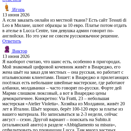
Игорь
13 июня 2026
А если заказать онлайн из местной ткани? Есть сайт Tessuti di
Leo в Милане, шлют образцы за 10 евро. Платье потом отдать
в ателье в Lucca Centre, там девушка админ говорит по-
английски. Но это уже не совсем русскоязычное решение.
Ответить
Виктор
13 июня 2026
Я наоборот считаю, что шанс есть, особенно в пригородах.
Мой знакомый цифровой кочевник живёт в Виареджо, его
жена шьёт на заказ для местных – она русская, но работает с
итальянскими клиентами. Пишет: в Виареджо и прилегающих
посёлках есть небольшие швейные мастерские, где работают
албанки, молдаванки – часто говорят по-русски. Форте дей
Марми слишком люксовый, а вот в Виареджо цены
демократичнее. Конкретно: Via Fratti, 23 – небольшая
мастерская «Atelier Violetta». Хозяйка из Молдавии, живёт 20
лет в Италии. Шьёт хорошо, берёт 100-120 евро за платье из
вашего материала. Но записываться за 2-3 недели, сейчас
август – сезон. Другой вариант – поискать на Subito.it
(итальянский авито) в разделе «Abbigliamento su misura»,
отфильтровать по провинции Lucca. Там много частных