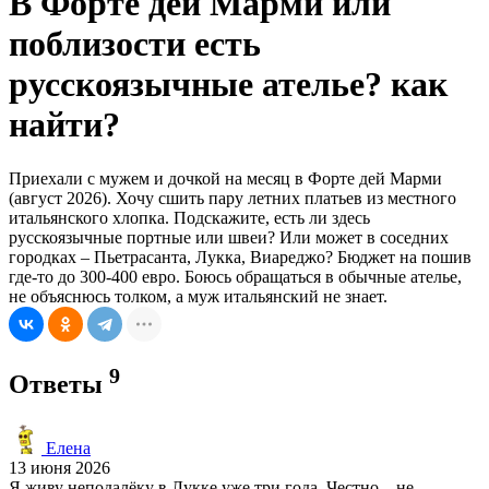
В Форте дей Марми или
поблизости есть
русскоязычные ателье? как
найти?
Приехали с мужем и дочкой на месяц в Форте дей Марми
(август 2026). Хочу сшить пару летних платьев из местного
итальянского хлопка. Подскажите, есть ли здесь
русскоязычные портные или швеи? Или может в соседних
городках – Пьетрасанта, Лукка, Виареджо? Бюджет на пошив
где-то до 300-400 евро. Боюсь обращаться в обычные ателье,
не объяснюсь толком, а муж итальянский не знает.
9
Ответы
Елена
13 июня 2026
Я живу неподалёку в Лукке уже три года. Честно – не