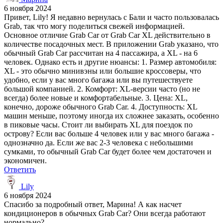
6 ноября 2024
Привет, Lily! Я недавно вернулась с Бали и часто пользовалась
Grab, так что могу поделиться свежей информацией.
Основное отличие Grab Car от Grab Car XL действительно в
количестве посадочных мест. В приложении Grab указано, что
обычный Grab Car рассчитан на 4 пассажира, а XL - на 6
человек. Однако есть и другие нюансы: 1. Размер автомобиля:
XL - это обычно минивэны или большие кроссоверы, что
удобно, если у вас много багажа или вы путешествуете
большой компанией. 2. Комфорт: XL-версии часто (но не
всегда) более новые и комфортабельные. 3. Цена: XL,
конечно, дороже обычного Grab Car. 4. Доступность: XL
машин меньше, поэтому иногда их сложнее заказать, особенно
в пиковые часы. Стоит ли выбирать XL для поездок по
острову? Если вас больше 4 человек или у вас много багажа -
однозначно да. Если же вас 2-3 человека с небольшими
сумками, то обычный Grab Car будет более чем достаточен и
экономичен.
Ответить
Lily
6 ноября 2024
Спасибо за подробный ответ, Марина! А как насчет
кондиционеров в обычных Grab Car? Они всегда работают
нормально?