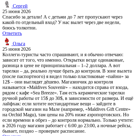
Сергей
25 июня 2026
Спасибо за детали! А с детьми до 7 лет пропускают через
какой-то отдельный вход? У нас вылет через две недели,
боюсь толкотни.
Ответить
Ольга
25 июня 2026
Коллеги-туристы часто спрашивают, и я обычно отвечаю:
зависит от того, что именно. Открытки везде одинаковые,
разница в цене не принципиальная – 1–2 доллара. А вот
тарелки – да, реально лучше брать до контроля. В зоне вылета
(после паспортного) я видел только пластиковые «пайни» за
12$ – они выглядят дёшево. Магазинчик до контроля
называется «Maldives Souvenir» – находится справа от входа,
рядом с кафе «Sea Breeze». Там есть керамические тарелки
ручной работы от 15$ до 30$, в зависимости от размера. И ещё
лайфхак: если хотите нестандартные вещи – зайдите в
городской магазин на Мале (например, «Maldives Gift Centre»
на Orchid Magu), там цены на 20% ниже аэропортовских. Но
если времени в обрез – до контроля нормально. Только учтите:
в 2026 году магазин работает с 6:00 до 23:00, а ночные рейсы,
бывает, поздно – проверьте расписание.