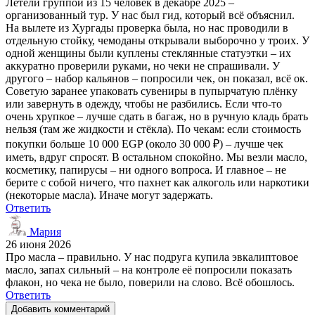
Летели группой из 15 человек в декабре 2025 –
организованный тур. У нас был гид, который всё объяснил.
На вылете из Хургады проверка была, но нас проводили в
отдельную стойку, чемоданы открывали выборочно у троих. У
одной женщины были куплены стеклянные статуэтки – их
аккуратно проверили руками, но чеки не спрашивали. У
другого – набор кальянов – попросили чек, он показал, всё ок.
Советую заранее упаковать сувениры в пупырчатую плёнку
или завернуть в одежду, чтобы не разбились. Если что-то
очень хрупкое – лучше сдать в багаж, но в ручную кладь брать
нельзя (там же жидкости и стёкла). По чекам: если стоимость
покупки больше 10 000 EGP (около 30 000 ₽) – лучше чек
иметь, вдруг спросят. В остальном спокойно. Мы везли масло,
косметику, папирусы – ни одного вопроса. И главное – не
берите с собой ничего, что пахнет как алкоголь или наркотики
(некоторые масла). Иначе могут задержать.
Ответить
Мария
26 июня 2026
Про масла – правильно. У нас подруга купила эвкалиптовое
масло, запах сильный – на контроле её попросили показать
флакон, но чека не было, поверили на слово. Всё обошлось.
Ответить
Добавить комментарий