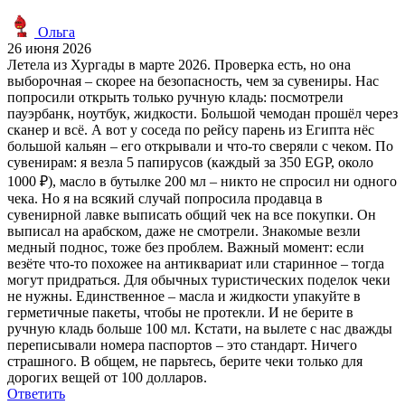
Ольга
26 июня 2026
Летела из Хургады в марте 2026. Проверка есть, но она
выборочная – скорее на безопасность, чем за сувениры. Нас
попросили открыть только ручную кладь: посмотрели
пауэрбанк, ноутбук, жидкости. Большой чемодан прошёл через
сканер и всё. А вот у соседа по рейсу парень из Египта нёс
большой кальян – его открывали и что-то сверяли с чеком. По
сувенирам: я везла 5 папирусов (каждый за 350 EGP, около
1000 ₽), масло в бутылке 200 мл – никто не спросил ни одного
чека. Но я на всякий случай попросила продавца в
сувенирной лавке выписать общий чек на все покупки. Он
выписал на арабском, даже не смотрели. Знакомые везли
медный поднос, тоже без проблем. Важный момент: если
везёте что-то похожее на антиквариат или старинное – тогда
могут придраться. Для обычных туристических поделок чеки
не нужны. Единственное – масла и жидкости упакуйте в
герметичные пакеты, чтобы не протекли. И не берите в
ручную кладь больше 100 мл. Кстати, на вылете с нас дважды
переписывали номера паспортов – это стандарт. Ничего
страшного. В общем, не парьтесь, берите чеки только для
дорогих вещей от 100 долларов.
Ответить