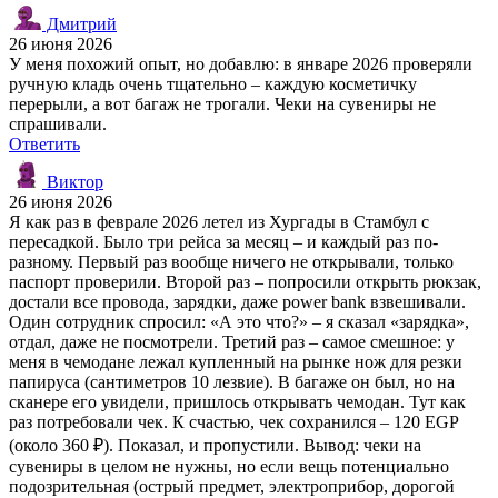
Дмитрий
26 июня 2026
У меня похожий опыт, но добавлю: в январе 2026 проверяли
ручную кладь очень тщательно – каждую косметичку
перерыли, а вот багаж не трогали. Чеки на сувениры не
спрашивали.
Ответить
Виктор
26 июня 2026
Я как раз в феврале 2026 летел из Хургады в Стамбул с
пересадкой. Было три рейса за месяц – и каждый раз по-
разному. Первый раз вообще ничего не открывали, только
паспорт проверили. Второй раз – попросили открыть рюкзак,
достали все провода, зарядки, даже power bank взвешивали.
Один сотрудник спросил: «А это что?» – я сказал «зарядка»,
отдал, даже не посмотрели. Третий раз – самое смешное: у
меня в чемодане лежал купленный на рынке нож для резки
папируса (сантиметров 10 лезвие). В багаже он был, но на
сканере его увидели, пришлось открывать чемодан. Тут как
раз потребовали чек. К счастью, чек сохранился – 120 EGP
(около 360 ₽). Показал, и пропустили. Вывод: чеки на
сувениры в целом не нужны, но если вещь потенциально
подозрительная (острый предмет, электроприбор, дорогой