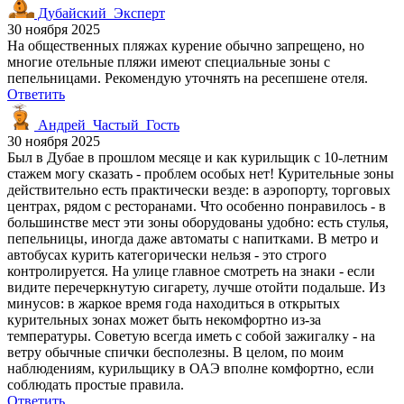
Дубайский_Эксперт
30 ноября 2025
На общественных пляжах курение обычно запрещено, но
многие отельные пляжи имеют специальные зоны с
пепельницами. Рекомендую уточнять на ресепшене отеля.
Ответить
Андрей_Частый_Гость
30 ноября 2025
Был в Дубае в прошлом месяце и как курильщик с 10-летним
стажем могу сказать - проблем особых нет! Курительные зоны
действительно есть практически везде: в аэропорту, торговых
центрах, рядом с ресторанами. Что особенно понравилось - в
большинстве мест эти зоны оборудованы удобно: есть стулья,
пепельницы, иногда даже автоматы с напитками. В метро и
автобусах курить категорически нельзя - это строго
контролируется. На улице главное смотреть на знаки - если
видите перечеркнутую сигарету, лучше отойти подальше. Из
минусов: в жаркое время года находиться в открытых
курительных зонах может быть некомфортно из-за
температуры. Советую всегда иметь с собой зажигалку - на
ветру обычные спички бесполезны. В целом, по моим
наблюдениям, курильщику в ОАЭ вполне комфортно, если
соблюдать простые правила.
Ответить