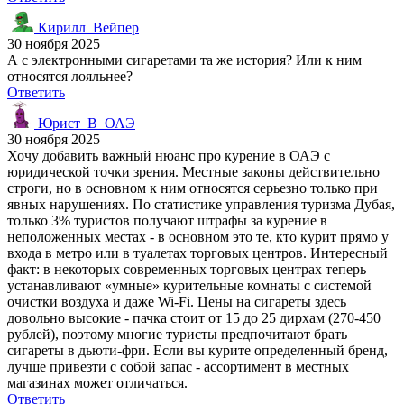
Кирилл_Вейпер
30 ноября 2025
А с электронными сигаретами та же история? Или к ним
относятся лояльнее?
Ответить
Юрист_В_ОАЭ
30 ноября 2025
Хочу добавить важный нюанс про курение в ОАЭ с
юридической точки зрения. Местные законы действительно
строги, но в основном к ним относятся серьезно только при
явных нарушениях. По статистике управления туризма Дубая,
только 3% туристов получают штрафы за курение в
неположенных местах - в основном это те, кто курит прямо у
входа в метро или в туалетах торговых центров. Интересный
факт: в некоторых современных торговых центрах теперь
устанавливают «умные» курительные комнаты с системой
очистки воздуха и даже Wi-Fi. Цены на сигареты здесь
довольно высокие - пачка стоит от 15 до 25 дирхам (270-450
рублей), поэтому многие туристы предпочитают брать
сигареты в дьюти-фри. Если вы курите определенный бренд,
лучше привезти с собой запас - ассортимент в местных
магазинах может отличаться.
Ответить