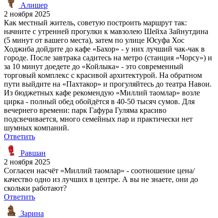
Алишер
2 ноября 2025
Как местный житель, советую построить маршрут так:
начните с утренней прогулки к мавзолею Шейха Зайнутдина
(5 минут от вашего места), затем по улице Юсуфа Хос
Ходжиба дойдите до кафе «Бахор» - у них лучший чак-чак в
городе. После завтрака садитесь на метро (станция «Чорсу») и
за 10 минут доедете до «Койлыка» - это современный
торговый комплекс с красивой архитектурой. На обратном
пути выйдите на «Пахтакор» и прогуляйтесь до театра Навои.
Из бюджетных кафе рекомендую «Миллий таомлар» возле
цирка - полный обед обойдётся в 40-50 тысяч сумов. Для
вечернего времени: парк Гафура Гуляма красиво
подсвечивается, много семейных пар и практически нет
шумных компаний.
Ответить
Равшан
2 ноября 2025
Согласен насчёт «Миллий таомлар» - соотношение цена/
качество одно из лучших в центре. А вы не знаете, они до
скольки работают?
Ответить
Зарина