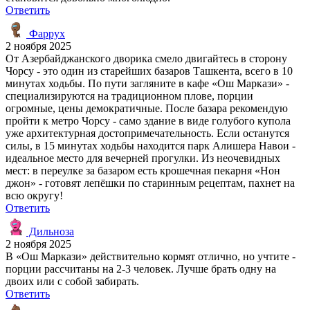
Ответить
Фаррух
2 ноября 2025
От Азербайджанского дворика смело двигайтесь в сторону
Чорсу - это один из старейших базаров Ташкента, всего в 10
минутах ходьбы. По пути загляните в кафе «Ош Маркази» -
специализируются на традиционном плове, порции
огромные, цены демократичные. После базара рекомендую
пройти к метро Чорсу - само здание в виде голубого купола
уже архитектурная достопримечательность. Если останутся
силы, в 15 минутах ходьбы находится парк Алишера Навои -
идеальное место для вечерней прогулки. Из неочевидных
мест: в переулке за базаром есть крошечная пекарня «Нон
джон» - готовят лепёшки по старинным рецептам, пахнет на
всю округу!
Ответить
Дильноза
2 ноября 2025
В «Ош Маркази» действительно кормят отлично, но учтите -
порции рассчитаны на 2-3 человек. Лучше брать одну на
двоих или с собой забирать.
Ответить