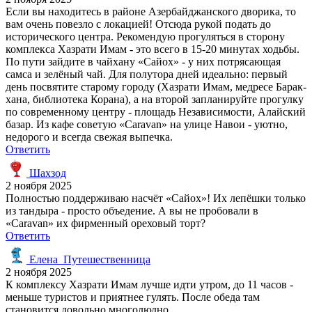
Если вы находитесь в районе Азербайджанского дворика, то
вам очень повезло с локацией! Отсюда рукой подать до
исторического центра. Рекомендую прогуляться в сторону
комплекса Хазрати Имам - это всего в 15-20 минутах ходьбы.
По пути зайдите в чайхану «Сайох» - у них потрясающая
самса и зелёный чай. Для полутора дней идеально: первый
день посвятите старому городу (Хазрати Имам, медресе Барак-
хана, библиотека Корана), а на второй запланируйте прогулку
по современному центру - площадь Независимости, Алайский
базар. Из кафе советую «Caravan» на улице Навои - уютно,
недорого и всегда свежая выпечка.
Ответить
Шахзод
2 ноября 2025
Полностью поддерживаю насчёт «Сайох»! Их лепёшки только
из тандыра - просто объедение. А вы не пробовали в
«Caravan» их фирменный ореховый торт?
Ответить
Елена_Путешественница
2 ноября 2025
К комплексу Хазрати Имам лучше идти утром, до 11 часов -
меньше туристов и приятнее гулять. После обеда там
становится довольно многолюдно.