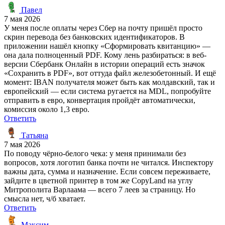
Павел
7 мая 2026
У меня после оплаты через Сбер на почту пришёл просто
скрин перевода без банковских идентификаторов. В
приложении нашёл кнопку «Сформировать квитанцию» —
она дала полноценный PDF. Кому лень разбираться: в веб-
версии Сбербанк Онлайн в истории операций есть значок
«Сохранить в PDF», вот оттуда файл железобетонный. И ещё
момент: IBAN получателя может быть как молдавский, так и
европейский — если система ругается на MDL, попробуйте
отправить в евро, конвертация пройдёт автоматически,
комиссия около 1,3 евро.
Ответить
Татьяна
7 мая 2026
По поводу чёрно-белого чека: у меня принимали без
вопросов, хотя логотип банка почти не читался. Инспектору
важны дата, сумма и назначение. Если совсем переживаете,
зайдите в цветной принтер в том же CopyLand на углу
Митрополита Варлаама — всего 7 леев за страницу. Но
смысла нет, ч/б хватает.
Ответить
Максим