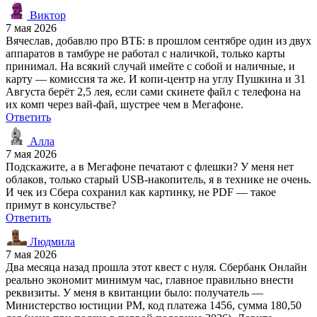
Виктор
7 мая 2026
Вячеслав, добавлю про ВТБ: в прошлом сентябре один из двух
аппаратов в тамбуре не работал с наличкой, только карты
принимал. На всякий случай имейте с собой и наличные, и
карту — комиссия та же. И копи-центр на углу Пушкина и 31
Августа берёт 2,5 лея, если сами скинете файл с телефона на
их комп через вай-фай, шустрее чем в Мегафоне.
Ответить
Алла
7 мая 2026
Подскажите, а в Мегафоне печатают с флешки? У меня нет
облаков, только старый USB-накопитель, я в технике не очень.
И чек из Сбера сохранил как картинку, не PDF — такое
примут в консульстве?
Ответить
Людмила
7 мая 2026
Два месяца назад прошла этот квест с нуля. Сбербанк Онлайн
реально экономит минимум час, главное правильно внести
реквизиты. У меня в квитанции было: получатель —
Министерство юстиции РМ, код платежа 1456, сумма 180,50