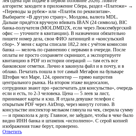
лея (цена при подаче в первой половине 2026). Ловите
алгоритм: заходите в приложение Сбера, раздел «Платежи» →
«Переводы за рубеж» или «Платёж по реквизитам».
Выбираете «В другую страну», Молдова, валюта MDL.
Дальше придётся вручную вбивать IBAN (24 символа), BIC
банка-получателя (MOLDMD2X, если через Люксембургский
офис — уточните в квитанции). В назначении обязательно
пишете номер дела, свои ФИО латиницей и «консульский
сбор». У меня с карты списали 182,2 лея с учётом комиссии
банка — мелочь по сравнению с нервами в очереди. После
оплаты не просто сохраняете скриншот, а экспортируете
квитанцию в PDF из истории операций — там есть все
банковские отметки. Лично я закинула файл и в почту, и в
облако. Печатать пошла в тот самый Мегафон на бульваре
Штефан чел Маре, 124, ориентир — прямо напротив
центрального рынка. На втором этаже видеосалон,
сотрудники знают про «распечатать для консульства», очередь
если и есть, то 2-3 человека. Цена — 5 леев за лист,
принимают карты и кэш. Я отдала девушке телефон с
открытым PDF через AirDrop, через минуту готово. В
консульстве инспектор мельком глянула на чек, сверила сумму
— и приколола к делу. Главное, не забудьте, чтобы в чеке было
видно ИНН банка и штампик «исполнено». С серой копией
изображения тоже берут, проверено.
Ответить