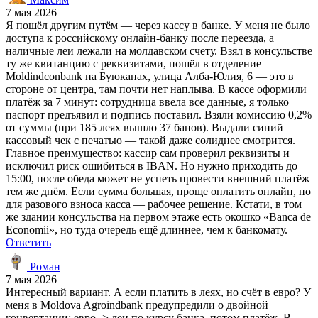
7 мая 2026
Я пошёл другим путём — через кассу в банке. У меня не было
доступа к российскому онлайн-банку после переезда, а
наличные леи лежали на молдавском счету. Взял в консульстве
ту же квитанцию с реквизитами, пошёл в отделение
Moldindconbank на Буюканах, улица Алба-Юлия, 6 — это в
стороне от центра, там почти нет наплыва. В кассе оформили
платёж за 7 минут: сотрудница ввела все данные, я только
паспорт предъявил и подпись поставил. Взяли комиссию 0,2%
от суммы (при 185 леях вышло 37 банов). Выдали синий
кассовый чек с печатью — такой даже солиднее смотрится.
Главное преимущество: кассир сам проверил реквизиты и
исключил риск ошибиться в IBAN. Но нужно приходить до
15:00, после обеда может не успеть провести внешний платёж
тем же днём. Если сумма большая, проще оплатить онлайн, но
для разового взноса касса — рабочее решение. Кстати, в том
же здании консульства на первом этаже есть окошко «Banca de
Economii», но туда очередь ещё длиннее, чем к банкомату.
Ответить
Роман
7 мая 2026
Интересный вариант. А если платить в леях, но счёт в евро? У
меня в Moldova Agroindbank предупредили о двойной
конвертации: евро -> леи по курсу банка, потом платёж. В