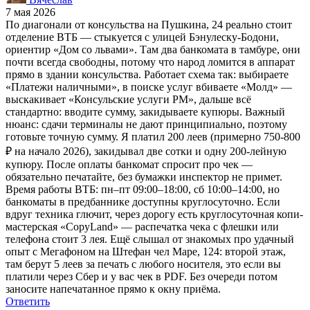
7 мая 2026
По диагонали от консульства на Пушкина, 24 реально стоит
отделение ВТБ — стыкуется с улицей Бэнулеску-Бодони,
ориентир «Дом со львами». Там два банкомата в тамбуре, они
почти всегда свободны, потому что народ ломится в аппарат
прямо в здании консульства. Работает схема так: выбираете
«Платежи наличными», в поиске услуг вбиваете «Молд» —
выскакивает «Консульские услуги РМ», дальше всё
стандартно: вводите сумму, закидываете купюры. Важный
нюанс: сдачи терминалы не дают принципиально, поэтому
готовьте точную сумму. Я платил 200 леев (примерно 750-800
₽ на начало 2026), закидывал две сотки и одну 200-лейную
купюру. После оплаты банкомат спросит про чек —
обязательно печатайте, без бумажки инспектор не примет.
Время работы ВТБ: пн–пт 09:00–18:00, сб 10:00–14:00, но
банкоматы в предбаннике доступны круглосуточно. Если
вдруг техника глючит, через дорогу есть круглосуточная копи-
мастерская «CopyLand» — распечатка чека с флешки или
телефона стоит 3 лея. Ещё слышал от знакомых про удачный
опыт с Мегафоном на Штефан чел Маре, 124: второй этаж,
там берут 5 леев за печать с любого носителя, это если вы
платили через Сбер и у вас чек в PDF. Без очереди потом
заносите напечатанное прямо к окну приёма.
Ответить