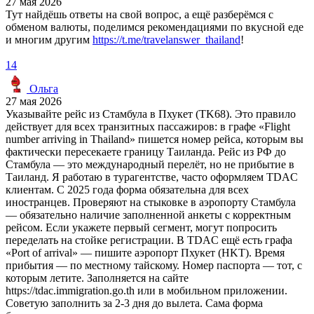
27 мая 2026
Тут найдёшь ответы на свой вопрос, а ещё разберёмся с
обменом валюты, поделимся рекомендациями по вкусной еде
и многим другим
https://t.me/travelanswer_thailand
!
14
Ольга
27 мая 2026
Указывайте рейс из Стамбула в Пхукет (TK68). Это правило
действует для всех транзитных пассажиров: в графе «Flight
number arriving in Thailand» пишется номер рейса, которым вы
фактически пересекаете границу Таиланда. Рейс из РФ до
Стамбула — это международный перелёт, но не прибытие в
Таиланд. Я работаю в турагентстве, часто оформляем TDAC
клиентам. С 2025 года форма обязательна для всех
иностранцев. Проверяют на стыковке в аэропорту Стамбула
— обязательно наличие заполненной анкеты с корректным
рейсом. Если укажете первый сегмент, могут попросить
переделать на стойке регистрации. В TDAC ещё есть графа
«Port of arrival» — пишите аэропорт Пхукет (HKT). Время
прибытия — по местному тайскому. Номер паспорта — тот, с
которым летите. Заполняется на сайте
https://tdac.immigration.go.th или в мобильном приложении.
Советую заполнить за 2-3 дня до вылета. Сама форма