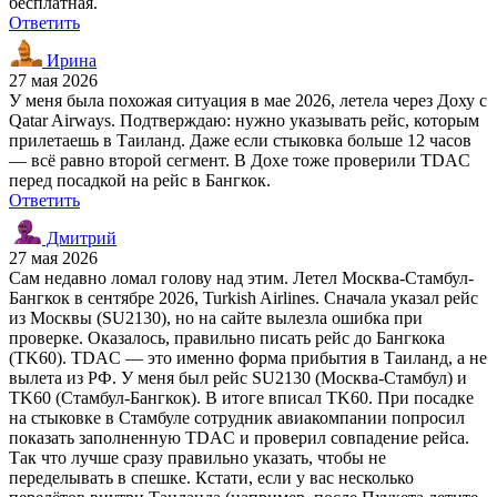
бесплатная.
Ответить
Ирина
27 мая 2026
У меня была похожая ситуация в мае 2026, летела через Доху с
Qatar Airways. Подтверждаю: нужно указывать рейс, которым
прилетаешь в Таиланд. Даже если стыковка больше 12 часов
— всё равно второй сегмент. В Дохе тоже проверили TDAC
перед посадкой на рейс в Бангкок.
Ответить
Дмитрий
27 мая 2026
Сам недавно ломал голову над этим. Летел Москва-Стамбул-
Бангкок в сентябре 2026, Turkish Airlines. Сначала указал рейс
из Москвы (SU2130), но на сайте вылезла ошибка при
проверке. Оказалось, правильно писать рейс до Бангкока
(TK60). TDAC — это именно форма прибытия в Таиланд, а не
вылета из РФ. У меня был рейс SU2130 (Москва-Стамбул) и
TK60 (Стамбул-Бангкок). В итоге вписал TK60. При посадке
на стыковке в Стамбуле сотрудник авиакомпании попросил
показать заполненную TDAC и проверил совпадение рейса.
Так что лучше сразу правильно указать, чтобы не
переделывать в спешке. Кстати, если у вас несколько