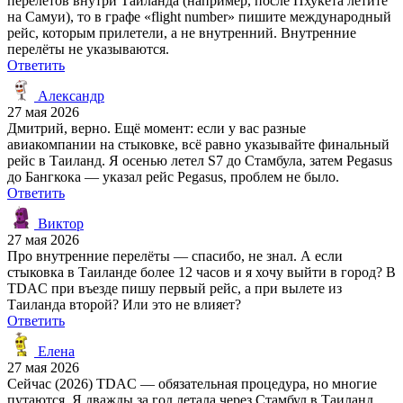
перелётов внутри Таиланда (например, после Пхукета летите
на Самуи), то в графе «flight number» пишите международный
рейс, которым прилетели, а не внутренний. Внутренние
перелёты не указываются.
Ответить
Александр
27 мая 2026
Дмитрий, верно. Ещё момент: если у вас разные
авиакомпании на стыковке, всё равно указывайте финальный
рейс в Таиланд. Я осенью летел S7 до Стамбула, затем Pegasus
до Бангкока — указал рейс Pegasus, проблем не было.
Ответить
Виктор
27 мая 2026
Про внутренние перелёты — спасибо, не знал. А если
стыковка в Таиланде более 12 часов и я хочу выйти в город? В
TDAC при въезде пишу первый рейс, а при вылете из
Таиланда второй? Или это не влияет?
Ответить
Елена
27 мая 2026
Сейчас (2026) TDAC — обязательная процедура, но многие
путаются. Я дважды за год летала через Стамбул в Таиланд.