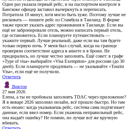
Один раз указала первый рейс, и на паспортном контроле в
Бангкоке офицер заставил вычеркнуть и переписать.
Потратила 10 минут, хотя могло быть хуже. Поэтому лучше не
рисковать — пишите рейс из Стамбула в Таиланд. В форме
также просят указать адрес проживания в Таиланде. Если вы
ещё не забронировали отель, можно написать первый отель,
где остановитесь. Если планируете путешествовать —
укажите первый. Лучше реальный, даже если вы там будете
только первую ночь. У меня был случай, когда на границе
проверяли соответствие адреса в анкете и в брони. Не
придирались, но лучше честно заполнять. Ещё совет: в графе
«Type of visa» выбирайте «Visa Exemption» для россиян (до 30
дней). Если планируете продлевать — не указывайте «Tourist
Visa», если ещё не получили.
Ответить
Виктор
27 мая 2026
Елена, а ты не пробовала заполнять TDAC через приложение?
Я в январе 2026 заполнял онлайн, всё прошло быстро. Но там
есть нюанс: когда указываешь рейс, система сама подтягивает
данные, если ввел номер. Если укажешь неправильный рейс,
она выдаёт ошибку? Не помню, но лучше всё же вручную
вбивать.
Ответить