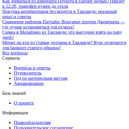
Как добраться из аэропорта Пхукета в Патонг ночью? Прилет
в 22:20, трансфер нужен до отеля
Покупка антибиотиков без рецепта в Таиланде: реальный
опыт и советы
Сравнение районов Паттайи: Вонгамат против Джомтьена —
где лучше остановиться для отдыха?
Симка в Малайзию из Таиланда: что выгоднее взять на пару
дней?
Менял ли кто-то старые доллары в Таиланде? Курс отличается
для банкнот старого образца?
Все вопросы
Сервисы
Вопросы и ответы
Путеводитель
Гид по интересным местам
Авиакомпании
База знаний
О проекте
Информация
Правообладателям
Пользовательское соглашение