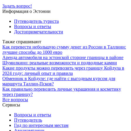
Задать вопрос!
Информация о Эстонии
Путеводитель туриста
Вопросы и ответы
Достопримечательности
Также спрашивают
Как перевести небольшую сумму денег из России в Таллинн:
лучшие способы до 1000 евро
Аренда автомобиля на эстонской стороне границы в районе
Шумилкино: реальные возможности и подводные камни
Какие продукты можно перевозить через границу Койдула в
2024 году: личный опыт и правила
Обменник в Койдуле: где найти с выгодным курсом для
маршрута Таллин-Псков?
Как правильно перевозить личные украшения и косметику
через границу?
Все вопросы
Сервисы
Вопросы и ответы
Путеводитель
Гид по интересным местам
Авиакомпании