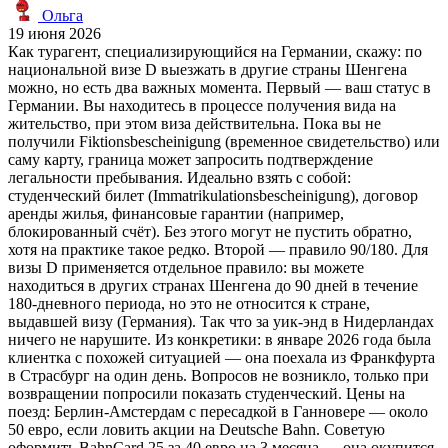
Ольга
19 июня 2026
Как турагент, специализирующийся на Германии, скажу: по
национальной визе D выезжать в другие страны Шенгена
можно, но есть два важных момента. Первый — ваш статус в
Германии. Вы находитесь в процессе получения вида на
жительство, при этом виза действительна. Пока вы не
получили Fiktionsbescheinigung (временное свидетельство) или
саму карту, граница может запросить подтверждение
легальности пребывания. Идеально взять с собой:
студенческий билет (Immatrikulationsbescheinigung), договор
аренды жилья, финансовые гарантии (например,
блокированный счёт). Без этого могут не пустить обратно,
хотя на практике такое редко. Второй — правило 90/180. Для
визы D применяется отдельное правило: вы можете
находиться в других странах Шенгена до 90 дней в течение
180-дневного периода, но это не относится к стране,
выдавшей визу (Германия). Так что за уик-энд в Нидерландах
ничего не нарушите. Из конкретики: в январе 2026 года была
клиентка с похожей ситуацией — она поехала из Франкфурта
в Страсбург на один день. Вопросов не возникло, только при
возвращении попросили показать студенческий. Цены на
поезд: Берлин-Амстердам с пересадкой в Ганновере — около
50 евро, если ловить акции на Deutsche Bahn. Советую
оформить BahnCard 25 за 40 евро на 3 месяца — она окупится