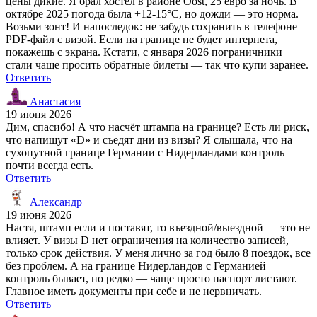
цены дикие. Я брал хостел в районе Oost, 25 евро за ночь. В
октябре 2025 погода была +12-15°C, но дожди — это норма.
Возьми зонт! И напоследок: не забудь сохранить в телефоне
PDF-файл с визой. Если на границе не будет интернета,
покажешь с экрана. Кстати, с января 2026 пограничники
стали чаще просить обратные билеты — так что купи заранее.
Ответить
Анастасия
19 июня 2026
Дим, спасибо! А что насчёт штампа на границе? Есть ли риск,
что напишут «D» и съедят дни из визы? Я слышала, что на
сухопутной границе Германии с Нидерландами контроль
почти всегда есть.
Ответить
Александр
19 июня 2026
Настя, штамп если и поставят, то въездной/выездной — это не
влияет. У визы D нет ограничения на количество записей,
только срок действия. У меня лично за год было 8 поездок, все
без проблем. А на границе Нидерландов с Германией
контроль бывает, но редко — чаще просто паспорт листают.
Главное иметь документы при себе и не нервничать.
Ответить