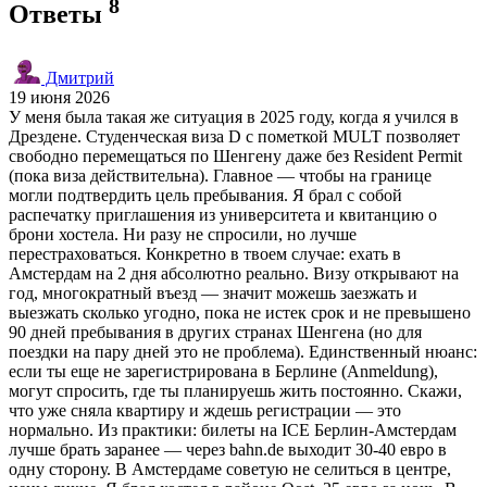
8
Ответы
Дмитрий
19 июня 2026
У меня была такая же ситуация в 2025 году, когда я учился в
Дрездене. Студенческая виза D с пометкой MULT позволяет
свободно перемещаться по Шенгену даже без Resident Permit
(пока виза действительна). Главное — чтобы на границе
могли подтвердить цель пребывания. Я брал с собой
распечатку приглашения из университета и квитанцию о
брони хостела. Ни разу не спросили, но лучше
перестраховаться. Конкретно в твоем случае: ехать в
Амстердам на 2 дня абсолютно реально. Визу открывают на
год, многократный въезд — значит можешь заезжать и
выезжать сколько угодно, пока не истек срок и не превышено
90 дней пребывания в других странах Шенгена (но для
поездки на пару дней это не проблема). Единственный нюанс:
если ты еще не зарегистрирована в Берлине (Anmeldung),
могут спросить, где ты планируешь жить постоянно. Скажи,
что уже сняла квартиру и ждешь регистрации — это
нормально. Из практики: билеты на ICE Берлин-Амстердам
лучше брать заранее — через bahn.de выходит 30-40 евро в
одну сторону. В Амстердаме советую не селиться в центре,