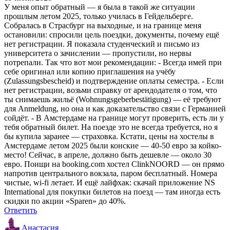
У меня опыт обратный — я была в такой же ситуации
прошлым летом 2025, только училась в Гейдельберге.
Собралась в Страсбург на выходные, и на границе меня
остановили: спросили цель поездки, документы, почему ещё
нет регистрации. Я показала студенческий и письмо из
университета о зачислении — пропустили, но нервы
потрепали. Так что вот мои рекомендации: - Всегда имей при
себе оригинал или копию приглашения на учёбу
(Zulassungsbescheid) и подтверждение оплаты семестра. - Если
нет регистрации, возьми справку от арендодателя о том, что
ты снимаешь жильё (Wohnungsgeberbestätigung) — её требуют
для Anmeldung, но она и как доказательство связи с Германией
сойдёт. - В Амстердаме на границе могут проверить, есть ли у
тебя обратный билет. На поезде это не всегда требуется, но я
бы купила заранее — страховка. Кстати, цены на хостелы в
Амстердаме летом 2025 были конские — 40-50 евро за койко-
место! Сейчас, в апреле, должно быть дешевле — около 30
евро. Поищи на booking.com хостел ClinkNOORD — он прямо
напротив центрального вокзала, паром бесплатный. Номера
чистые, wi-fi летает. И ещё лайфхак: скачай приложение NS
International для покупки билетов на поезд — там иногда есть
скидки по акции «Sparen» до 40%.
Ответить
Анастасия