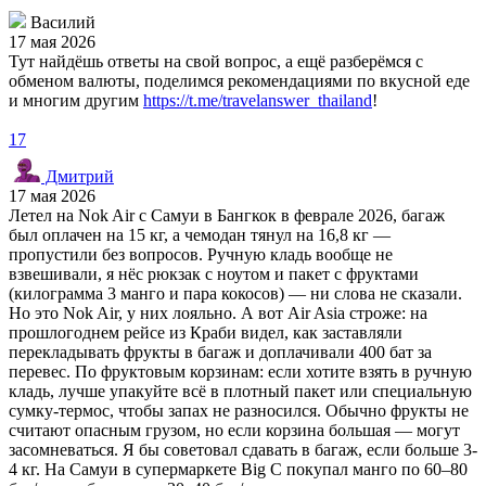
Василий
17 мая 2026
Тут найдёшь ответы на свой вопрос, а ещё разберёмся с
обменом валюты, поделимся рекомендациями по вкусной еде
и многим другим
https://t.me/travelanswer_thailand
!
17
Дмитрий
17 мая 2026
Летел на Nok Air с Самуи в Бангкок в феврале 2026, багаж
был оплачен на 15 кг, а чемодан тянул на 16,8 кг —
пропустили без вопросов. Ручную кладь вообще не
взвешивали, я нёс рюкзак с ноутом и пакет с фруктами
(килограмма 3 манго и пара кокосов) — ни слова не сказали.
Но это Nok Air, у них лояльно. А вот Air Asia строже: на
прошлогоднем рейсе из Краби видел, как заставляли
перекладывать фрукты в багаж и доплачивали 400 бат за
перевес. По фруктовым корзинам: если хотите взять в ручную
кладь, лучше упакуйте всё в плотный пакет или специальную
сумку-термос, чтобы запах не разносился. Обычно фрукты не
считают опасным грузом, но если корзина большая — могут
засомневаться. Я бы советовал сдавать в багаж, если больше 3-
4 кг. На Самуи в супермаркете Big C покупал манго по 60–80