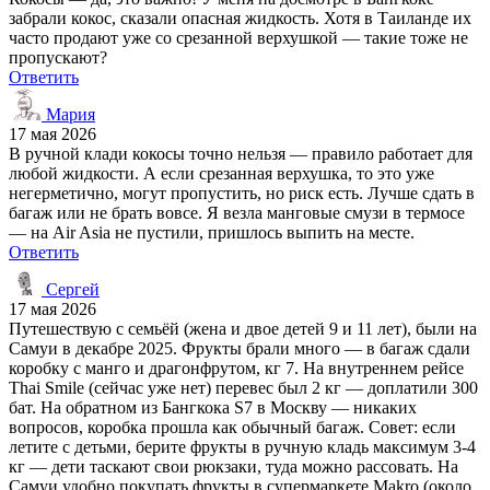
забрали кокос, сказали опасная жидкость. Хотя в Таиланде их
часто продают уже со срезанной верхушкой — такие тоже не
пропускают?
Ответить
Мария
17 мая 2026
В ручной клади кокосы точно нельзя — правило работает для
любой жидкости. А если срезанная верхушка, то это уже
негерметично, могут пропустить, но риск есть. Лучше сдать в
багаж или не брать вовсе. Я везла манговые смузи в термосе
— на Air Asia не пустили, пришлось выпить на месте.
Ответить
Сергей
17 мая 2026
Путешествую с семьёй (жена и двое детей 9 и 11 лет), были на
Самуи в декабре 2025. Фрукты брали много — в багаж сдали
коробку с манго и драгонфрутом, кг 7. На внутреннем рейсе
Thai Smile (сейчас уже нет) перевес был 2 кг — доплатили 300
бат. На обратном из Бангкока S7 в Москву — никаких
вопросов, коробка прошла как обычный багаж. Совет: если
летите с детьми, берите фрукты в ручную кладь максимум 3-4
кг — дети таскают свои рюкзаки, туда можно рассовать. На
Самуи удобно покупать фрукты в супермаркете Makro (около