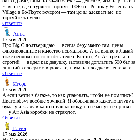
бат/кг, рамбутаны по 30–40 бат/кг — дешевле, чем на рынке в
Чавенге, где с туристов просят 100+ бат. Рынок у Fisherman’s
Village в Бо-Пхуте вечером — там цены адекватные, но
торгуйтесь смело.
Ответить
Анна
17 мая 2026
Про Big C подтверждаю — всегда беру манго там, цены
фиксированные и качество нормальное. А на рынке в Ламай
тоже неплохо, но торг обязателен. Кстати, Air Asia реально
строгий — видел как девушку заставили доплатить 500 бат за
лишний килограмм в рюкзаке, прям на посадке взвешивали.
Ответить
Игорь
17 мая 2026
А если везти в багаже, то как упаковать, чтобы не помялись?
Драгонфрут вообще хрупкий. Я оборачиваю каждую штуку в
бумагу и кладу в картонную коробку, но её могут не принять
— у Air Asia коробки не страхуют.
Ответить
Елена
17 мая 2026
На Самуи я жила месяц в январе-феврале 2026, фрукты