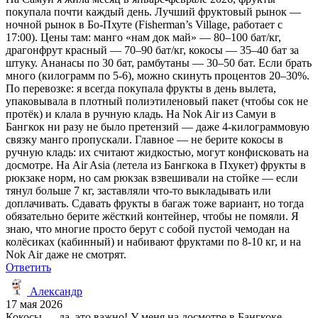
покупала почти каждый день. Лучший фруктовый рынок —
ночной рынок в Бо-Пхуте (Fisherman’s Village, работает с
17:00). Цены там: манго «нам док май» — 80–100 бат/кг,
драгонфрут красный — 70–90 бат/кг, кокосы — 35–40 бат за
штуку. Ананасы по 30 бат, рамбутаны — 30–50 бат. Если брать
много (килограмм по 5-6), можно скинуть процентов 20–30%.
По перевозке: я всегда покупала фрукты в день вылета,
упаковывала в плотный полиэтиленовый пакет (чтобы сок не
протёк) и клала в ручную кладь. На Nok Air из Самуи в
Бангкок ни разу не было претензий — даже 4-килограммовую
связку манго пропускали. Главное — не берите кокосы в
ручную кладь: их считают жидкостью, могут конфисковать на
досмотре. На Air Asia (летела из Бангкока в Пхукет) фрукты в
рюкзаке норм, но сам рюкзак взвешивали на стойке — если
тянул больше 7 кг, заставляли что-то выкладывать или
доплачивать. Сдавать фрукты в багаж тоже вариант, но тогда
обязательно берите жёсткий контейнер, чтобы не помяли. Я
знаю, что многие просто берут с собой пустой чемодан на
колёсиках (кабинный) и набивают фруктами по 8-10 кг, и на
Nok Air даже не смотрят.
Ответить
Александр
17 мая 2026
Кокосы — да, это важно! У меня на досмотре в Бангкоке