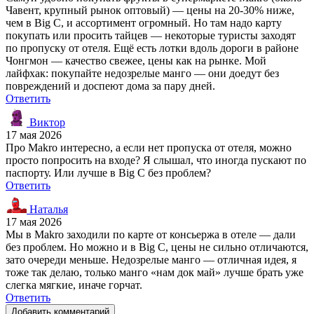
Чавент, крупный рынок оптовый) — цены на 20-30% ниже,
чем в Big C, и ассортимент огромный. Но там надо карту
покупать или просить тайцев — некоторые туристы заходят
по пропуску от отеля. Ещё есть лотки вдоль дороги в районе
Чонгмон — качество свежее, цены как на рынке. Мой
лайфхак: покупайте недозрелые манго — они доедут без
повреждений и доспеют дома за пару дней.
Ответить
Виктор
17 мая 2026
Про Makro интересно, а если нет пропуска от отеля, можно
просто попросить на входе? Я слышал, что иногда пускают по
паспорту. Или лучше в Big C без проблем?
Ответить
Наталья
17 мая 2026
Мы в Makro заходили по карте от консьержа в отеле — дали
без проблем. Но можно и в Big C, цены не сильно отличаются,
зато очереди меньше. Недозрелые манго — отличная идея, я
тоже так делаю, только манго «нам док май» лучше брать уже
слегка мягкие, иначе горчат.
Ответить
Добавить комментарий