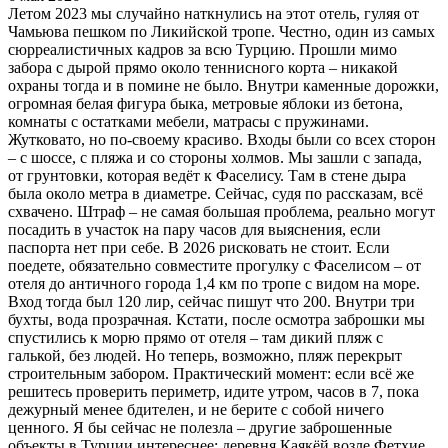
Летом 2023 мы случайно наткнулись на этот отель, гуляя от
Чамьюва пешком по Ликийской тропе. Честно, один из самых
сюрреалистичных кадров за всю Турцию. Прошли мимо
забора с дырой прямо около теннисного корта – никакой
охраны тогда и в помине не было. Внутри каменные дорожки,
огромная белая фигура быка, метровые яблоки из бетона,
комнаты с остатками мебели, матрасы с пружинами.
Жутковато, но по-своему красиво. Входы были со всех сторон
– с шоссе, с пляжа и со стороны холмов. Мы зашли с запада,
от грунтовки, которая ведёт к Фаселису. Там в стене дыра
была около метра в диаметре. Сейчас, судя по рассказам, всё
схвачено. Штраф – не самая большая проблема, реально могут
посадить в участок на пару часов для выяснения, если
паспорта нет при себе. В 2026 рисковать не стоит. Если
поедете, обязательно совместите прогулку с Фаселисом – от
отеля до античного города 1,4 км по тропе с видом на море.
Вход тогда был 120 лир, сейчас пишут что 200. Внутри три
бухты, вода прозрачная. Кстати, после осмотра заброшки мы
спустились к морю прямо от отеля – там дикий пляж с
галькой, без людей. Но теперь, возможно, пляж перекрыт
строительным забором. Практический момент: если всё же
решитесь проверить периметр, идите утром, часов в 7, пока
дежурный менее бдителен, и не берите с собой ничего
ценного. Я бы сейчас не полезла – другие заброшенные
объекты в Турции интереснее: деревня Каякёй возле Фетхие