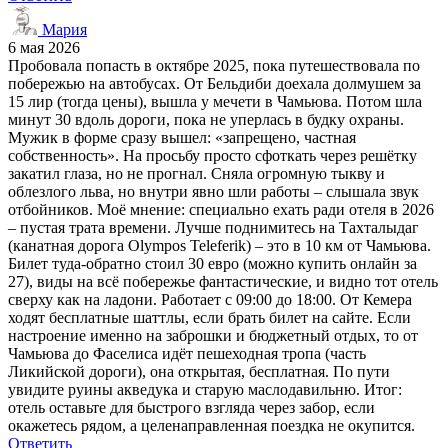
Мария
6 мая 2026
Пробовала попасть в октябре 2025, пока путешествовала по
побережью на автобусах. От Бельдиби доехала долмушем за
15 лир (тогда цены), вышла у мечети в Чамьюва. Потом шла
минут 30 вдоль дороги, пока не уперлась в будку охраны.
Мужик в форме сразу вышел: «запрещено, частная
собственность». На просьбу просто сфоткать через решётку
закатил глаза, но не прогнал. Сняла огромную тыкву и
облезлого льва, но внутри явно шли работы – слышала звук
отбойников. Моё мнение: специально ехать ради отеля в 2026
– пустая трата времени. Лучше поднимитесь на Тахталыдаг
(канатная дорога Olympos Teleferik) – это в 10 км от Чамьюва.
Билет туда-обратно стоил 30 евро (можно купить онлайн за
27), виды на всё побережье фантастические, и видно тот отель
сверху как на ладони. Работает с 09:00 до 18:00. От Кемера
ходят бесплатные шаттлы, если брать билет на сайте. Если
настроение именно на заброшки и бюджетный отдых, то от
Чамьюва до Фаселиса идёт пешеходная тропа (часть
Ликийской дороги), она открытая, бесплатная. По пути
увидите руины акведука и старую маслодавильню. Итог:
отель оставьте для быстрого взгляда через забор, если
окажетесь рядом, а целенаправленная поездка не окупится.
Ответить