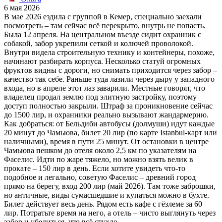
6 мая 2026
В мае 2026 ездила с группой в Кемер, специально заехали
посмотреть – там сейчас всё перекрыто, внутрь не попасть.
Была 12 апреля. На центральном въезде сидит охранник с
собакой, забор укрепили сеткой и колючей проволокой.
Внутри видела строительную технику и контейнеры, похоже,
начинают разбирать корпуса. Несколько статуй огромных
фруктов видны с дороги, но снимать приходится через забор –
качество так себе. Раньше туда лазили через дыру у западного
входа, но в апреле этот лаз заварили. Местные говорят, что
владелец продал землю под элитную застройку, поэтому
доступ полностью закрыли. Штраф за проникновение сейчас
до 1500 лир, и охранники реально вызывают жандармерию.
Как добраться: от Бельдиби автобусы (долмуши) идут каждые
20 минут до Чамьюва, билет 20 лир (по карте Istanbul-карт или
наличными), время в пути 25 минут. От остановки в центре
Чамьюва пешком до отеля около 2,5 км по указателям на
Фаселис. Идти по жаре тяжело, но можно взять велик в
прокате – 150 лир в день. Если хотите увидеть что-то
подобное и легально, советую Фаселис – древний город
прямо на берегу, вход 200 лир (май 2026). Там тоже заброшки,
но античные, виды сумасшедшие и купаться можно в бухте.
Билет действует весь день. Рядом есть кафе с гёзлеме за 60
лир. Потратьте время на него, а отель – чисто выглянуть через
забор и убедиться, что всё стухло.