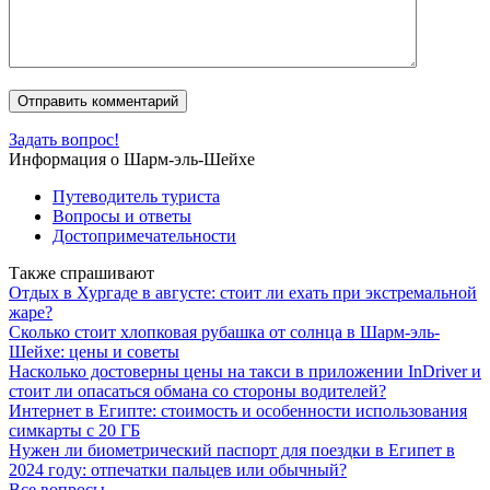
Задать вопрос!
Информация о Шарм-эль-Шейхе
Путеводитель туриста
Вопросы и ответы
Достопримечательности
Также спрашивают
Отдых в Хургаде в августе: стоит ли ехать при экстремальной
жаре?
Сколько стоит хлопковая рубашка от солнца в Шарм-эль-
Шейхе: цены и советы
Насколько достоверны цены на такси в приложении InDriver и
стоит ли опасаться обмана со стороны водителей?
Интернет в Египте: стоимость и особенности использования
симкарты с 20 ГБ
Нужен ли биометрический паспорт для поездки в Египет в
2024 году: отпечатки пальцев или обычный?
Все вопросы