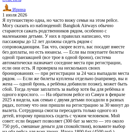
Ирина
1 июля 2026
Я путешествую одна, но часто вижу семьи на этом рейсе.
Могу сказать из наблюдений: Bangkok Airways обычно
стараются сажать родственников рядом, особенно с
маленькими детьми. У них в правилах написано, что
пассажиры до 12 лет должны сидеть рядом с
сопровождающим. Так что, скорее всего, вас посадят вместе
без доплаты, но есть нюансы. — Если вы покупаете билеты
одной транзакцией (все трое в одной брони), система
автоматически назначает соседние места при регистрации,
если они есть. Я проверяла на нескольких своих
бронированиях — при регистрации за 24 часа выпадали места
рядом. — Если же билеты куплены отдельно (например, вы и
жена — одной бронь, а ребёнка добавили позже), может быть
сбой. Тогда лучше заплатить за выбор хотя бы для ребёнка и
одного взрослого. — На обратном рейсе из Самуи в феврале
2025 я видела, как семью с двумя детьми посадили в разных
рядах, потому что они пришли на регистрацию за 30 минут до
вылета. Сотрудница смогла пересадить только одного из
детей, второму пришлось сидеть с чужим человеком. Мой
совет: если бюджет позволяет (300 бат за место — это около
750 руб., смешные деньги для спокойствия), возьмите выбор
на оба рейса для всех троих. Итого 1800 бат (4500 руб.) —