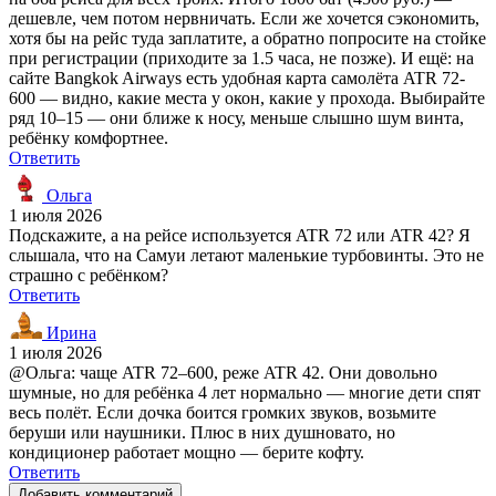
дешевле, чем потом нервничать. Если же хочется сэкономить,
хотя бы на рейс туда заплатите, а обратно попросите на стойке
при регистрации (приходите за 1.5 часа, не позже). И ещё: на
сайте Bangkok Airways есть удобная карта самолёта ATR 72-
600 — видно, какие места у окон, какие у прохода. Выбирайте
ряд 10–15 — они ближе к носу, меньше слышно шум винта,
ребёнку комфортнее.
Ответить
Ольга
1 июля 2026
Подскажите, а на рейсе используется ATR 72 или ATR 42? Я
слышала, что на Самуи летают маленькие турбовинты. Это не
страшно с ребёнком?
Ответить
Ирина
1 июля 2026
@Ольга: чаще ATR 72–600, реже ATR 42. Они довольно
шумные, но для ребёнка 4 лет нормально — многие дети спят
весь полёт. Если дочка боится громких звуков, возьмите
беруши или наушники. Плюс в них душновато, но
кондиционер работает мощно — берите кофту.
Ответить
Добавить комментарий