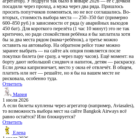
агрегатор). У подруги так было в январе 2026 — её с дочкой
посадили через проход, а мужа через два ряда. Пришлось
просить попутчиков поменяться, но не все соглашались. Во-
вторых, стоимость выбора места — 250–350 бат (примерно
600–850 руб.) в зависимости от ряда (у аварийных выходов
450 бат). Для короткого перелёта (1 час 10 минут) это не так
критично, но ради спокойствия ребёнка я бы заплатила хотя
бы за два места рядом (мама+ребёнок), а третье можно
оставить на автовыбор. На обратном рейсе тоже можно
заранее выбрать — на сайте а/к опция появляется после
покупки билета (не сразу, а через пару часов). Ещё момент: на
борту дают небольшой сэндвич и напиток, детям — раскраску.
Если дочка капризничает, место у окна её отвлечёт. В общем,
платить или нет — решайте, но я бы на вашем месте не
рисковала, особенно туда.
Ответить
Мария
1 июля 2026
А если билеты куплены через агрегатор (например, Aviasales),
то возможность выбора мест на сайте Bangkok Airways всё
равно остаётся? Или блокируется?
Ответить
Елена