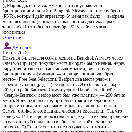
1 июля 2026
@Мария: да, остаётся. Нужно зайти в управление
бронированием на сайте Bangkok Airways по номеру брони
(PNR), который даёт агрегатор. У меня так было — выбрала
места бесплатно (у них есть такая опция для некоторых
тарифов). Но это было в октябре 2025, сейчас могло
измениться.
Ответить
Дмитрий
1 июля 2026
Покупал билеты для себя и жены на Bangkok Airways через
OneTwoTrip. При покупке места выбрать было нельзя. Через
пару дней я зашёл на сайт авиакомпании, ввёл номер
бронирования и фамилию — и увидел опцию «выбрать
место» (Free Seat Selection). Выбрал два места рядом в
середине салона (ряд 15) без доплаты. Это было в декабре
2025, на рейс Бангкок–Самуи утром. На обратный рейс
(Самуи–Бангкок) выбор мест был уже платным — 200 бат за
место. Я не стал платить, при регистрации в аэропорту
попросил посадить нас рядом, и нас посадили (аэропорт
Самуи, стойка 3, сотрудница любезно пересадила). Так что
советую: 1) Не торопиться платить сразу — сначала проверьте
возможность бесплатного выбора через сайт а/к после
покупки. 2) Если бесплатно не получается, а летите с