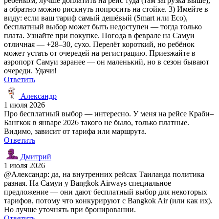
ребёнком, лучше доплатить на рейс туда (там загрузка выше),
а обратно можно рискнуть попросить на стойке. 3) Имейте в
виду: если ваш тариф самый дешёвый (Smart или Eco),
бесплатный выбор может быть недоступен — тогда только
плата. Узнайте при покупке. Погода в феврале на Самуи
отличная — +28–30, сухо. Перелёт короткий, но ребёнок
может устать от очередей на регистрацию. Приезжайте в
аэропорт Самуи заранее — он маленький, но в сезон бывают
очереди. Удачи!
Ответить
Александр
1 июля 2026
Про бесплатный выбор — интересно. У меня на рейсе Краби–
Бангкок в январе 2026 такого не было, только платные.
Видимо, зависит от тарифа или маршрута.
Ответить
Дмитрий
1 июля 2026
@Александр: да, на внутренних рейсах Таиланда политика
разная. На Самуи у Bangkok Airways специальное
предложение — они дают бесплатный выбор для некоторых
тарифов, потому что конкурируют с Bangkok Air (или как их).
Но лучше уточнять при бронировании.
Ответить