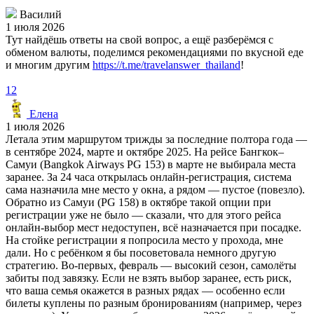
Василий
1 июля 2026
Тут найдёшь ответы на свой вопрос, а ещё разберёмся с
обменом валюты, поделимся рекомендациями по вкусной еде
и многим другим
https://t.me/travelanswer_thailand
!
12
Елена
1 июля 2026
Летала этим маршрутом трижды за последние полтора года —
в сентябре 2024, марте и октябре 2025. На рейсе Бангкок–
Самуи (Bangkok Airways PG 153) в марте не выбирала места
заранее. За 24 часа открылась онлайн-регистрация, система
сама назначила мне место у окна, а рядом — пустое (повезло).
Обратно из Самуи (PG 158) в октябре такой опции при
регистрации уже не было — сказали, что для этого рейса
онлайн-выбор мест недоступен, всё назначается при посадке.
На стойке регистрации я попросила место у прохода, мне
дали. Но с ребёнком я бы посоветовала немного другую
стратегию. Во-первых, февраль — высокий сезон, самолёты
забиты под завязку. Если не взять выбор заранее, есть риск,
что ваша семья окажется в разных рядах — особенно если
билеты куплены по разным бронированиям (например, через