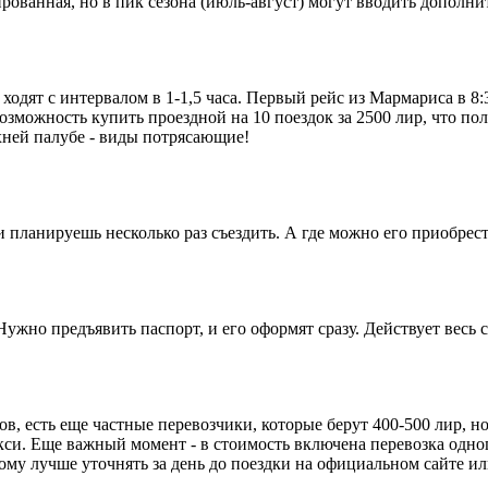
рованная, но в пик сезона (июль-август) могут вводить дополни
ходят с интервалом в 1-1,5 часа. Первый рейс из Мармариса в 8:3
возможность купить проездной на 10 поездок за 2500 лир, что по
хней палубе - виды потрясающие!
 планируешь несколько раз съездить. А где можно его приобрес
жно предъявить паспорт, и его оформят сразу. Действует весь с
 есть еще частные перевозчики, которые берут 400-500 лир, но
и. Еще важный момент - в стоимость включена перевозка одного
ому лучше уточнять за день до поездки на официальном сайте ил