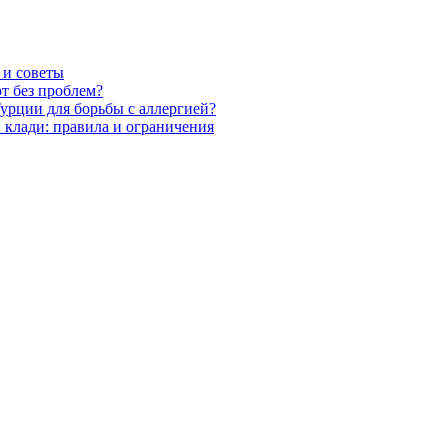
 и советы
т без проблем?
рции для борьбы с аллергией?
 клади: правила и ограничения