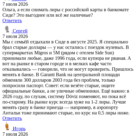
7 июля 2026
Ольга, а если снимать лиры с российской карты в банкомате
Сиде? Это выгоднее или всё же наличные?
Ответить
Сергей
7 июля 2026
Мы с семьёй отдыхали в Сиде в августе 2025. Я специально
брал старые доллары — у нас остались с поездок нулевых. В
супермаркетах Migros и 5M (рядом с отелем Side Sun)
принимали любые, даже 1996 года, если купюра не рваная. А
вот на рынке в старом городе и в мелких кафе часто
отказывались — говорили, что не могут проверить. Пришлось
менять в банке. В Garanti Bank на центральной площади
обменяли 300 долларов 2003 года без проблем, только
попросили паспорт. Совет: если везёте старые, ищите
официальные банки, а не уличные обменники. Ещё важно: в
2026 году, по слухам, систему Döviz поменяют, но пока всё
по-старому. На рынке курс всегда хуже на 1-2 лиры. Лучше
менять сразу в банке приезда — например, в аэропорту
Антальи тоже принимают старые, но курс на 0,5 лиры ниже.
Ответить
Игорь
7 июля 2026