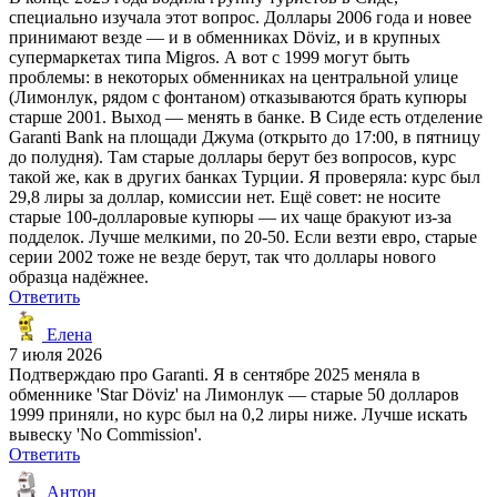
специально изучала этот вопрос. Доллары 2006 года и новее
принимают везде — и в обменниках Döviz, и в крупных
супермаркетах типа Migros. А вот с 1999 могут быть
проблемы: в некоторых обменниках на центральной улице
(Лимонлук, рядом с фонтаном) отказываются брать купюры
старше 2001. Выход — менять в банке. В Сиде есть отделение
Garanti Bank на площади Джума (открыто до 17:00, в пятницу
до полудня). Там старые доллары берут без вопросов, курс
такой же, как в других банках Турции. Я проверяла: курс был
29,8 лиры за доллар, комиссии нет. Ещё совет: не носите
старые 100-долларовые купюры — их чаще бракуют из-за
подделок. Лучше мелкими, по 20-50. Если везти евро, старые
серии 2002 тоже не везде берут, так что доллары нового
образца надёжнее.
Ответить
Елена
7 июля 2026
Подтверждаю про Garanti. Я в сентябре 2025 меняла в
обменнике 'Star Döviz' на Лимонлук — старые 50 долларов
1999 приняли, но курс был на 0,2 лиры ниже. Лучше искать
вывеску 'No Commission'.
Ответить
Антон