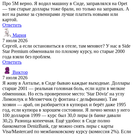
Про 5M верно. Я водил машину в Сиде, заправлялся на Opet
— там старые доллары тоже брали, но только на заправках. А
вот на рынке за сувенирами лучше платить новыми или
картой.
Ответить
Мария
7 июля 2026
Сергей, а если остановиться в отеле, там меняют? У нас в Side
Star Premium обменивали по плохому курсу, но старые 2000
года взяли без проблем.
Ответить
Виктор
7 июля 2026
Я живу в Анталье, в Сиде бываю каждые выходные. Доллары
старше 2001 — реальная головная боль, если идти в мелкие
обменники. Но есть проверенное место: 'Star Döviz' на углу
Лимонлук и Мехметчик (у фонтана с дельфинами). Там
хозяин — араб, он разбирается в купюрах и берёт даже 1995
год, если купюра в хорошем состоянии. Я лично менял у него
100 долларов 1999 — курс был 30,0 лиры (в банке давали
30,2). Разница копеечная. Ещё удобно: в Сиде полно
банкоматов DenizBank, где можно снять лиры с карты
Visa/Mastercard по межбанковскому курсу (комиссия 2%). Если