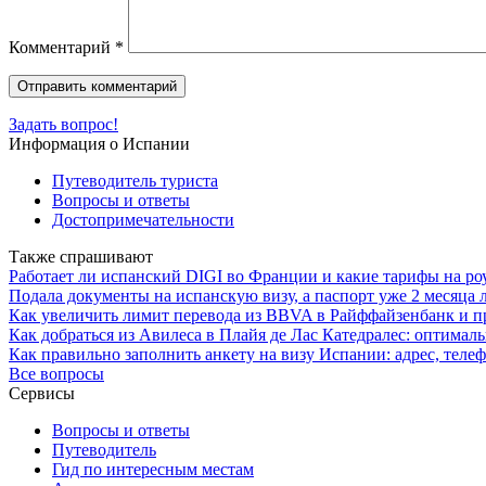
Комментарий
*
Задать вопрос!
Информация о Испании
Путеводитель туриста
Вопросы и ответы
Достопримечательности
Также спрашивают
Работает ли испанский DIGI во Франции и какие тарифы на р
Подала документы на испанскую визу, а паспорт уже 2 месяца 
Как увеличить лимит перевода из BBVA в Райффайзенбанк и п
Как добраться из Авилеса в Плайя де Лас Катедралес: оптима
Как правильно заполнить анкету на визу Испании: адрес, телеф
Все вопросы
Сервисы
Вопросы и ответы
Путеводитель
Гид по интересным местам