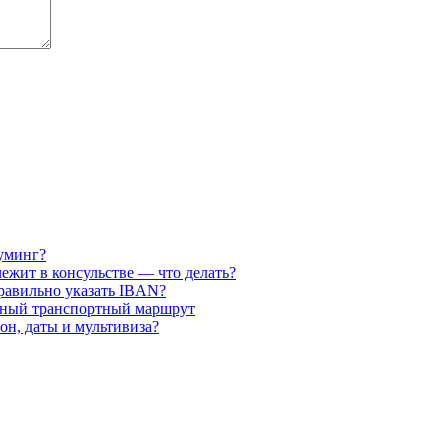
оуминг?
лежит в консульстве — что делать?
равильно указать IBAN?
льный транспортный маршрут
он, даты и мультивиза?