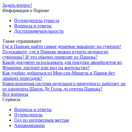
Задать вопрос!
Информация о Париже
Путеводитель туриста
Вопросы и ответы
Достопримечательности
Также спрашивают
Где в Париже найти самые дешевые макаронс на сувенир?
Подскажите, где в Париже можно купить недорогие
сувениры? И что обычно привозят из Парижа?
Какой документ использовать для покупки авиабилетов во
Франции: паспорт или вид на жительство?
Как удобно добраться из Мон-сен-Мишель в Париж без
лишних пересадок?
Навигационная система недельного проездного: работает ли
от аэропорта Шарль Де Голль до центра Парижа?
Все вопросы
Сервисы
Вопросы и ответы
Путеводитель
Гид по интересным местам
Авиакомпании