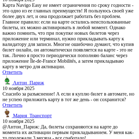
Карта Navigo Easy не имеет ограничения по сроку годности -
это одно из ее главных преимуществ! Я пользуюсь своей уже
более двух лет, и она продолжает работать без проблем.
Главное правило: если на карте остались неиспользованные
билеты, их можно активировать в любой момент. Однако
важно помнить, что при покупке новых билетов через
приложение или терминал, нужно прикладывать карту к
валидатору для записи. Многие ошибочно думают, что купив
билет онлайн, он автоматически появляется на карте - это не
так. Лично я просто периодически пополняю баланс через
приложение Île-de-France Mobilités, а затем прикладываю
карту в метро для активации.
Ответить
Антон_Париж
10 ноября 2025
Спасибо за разъяснение! А если я куплю билет в автомате, но
не успею приложить карту в тот же день - он сохранится?
Ответить
Мария_Транспорт
10 ноября 2025
@Антон_Париж: Да, билеты сохраняются на карте до
момента их активации первым прикладыванием. У меня как-
то пролежали 3 месяца - все сработало!