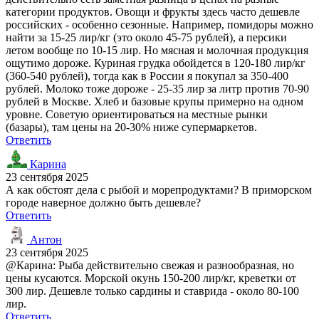
категории продуктов. Овощи и фрукты здесь часто дешевле
российских - особенно сезонные. Например, помидоры можно
найти за 15-25 лир/кг (это около 45-75 рублей), а персики
летом вообще по 10-15 лир. Но мясная и молочная продукция
ощутимо дороже. Куриная грудка обойдется в 120-180 лир/кг
(360-540 рублей), тогда как в России я покупал за 350-400
рублей. Молоко тоже дороже - 25-35 лир за литр против 70-90
рублей в Москве. Хлеб и базовые крупы примерно на одном
уровне. Советую ориентироваться на местные рынки
(базары), там цены на 20-30% ниже супермаркетов.
Ответить
Карина
23 сентября 2025
А как обстоят дела с рыбой и морепродуктами? В приморском
городе наверное должно быть дешевле?
Ответить
Антон
23 сентября 2025
@Карина: Рыба действительно свежая и разнообразная, но
цены кусаются. Морской окунь 150-200 лир/кг, креветки от
300 лир. Дешевле только сардины и ставрида - около 80-100
лир.
Ответить