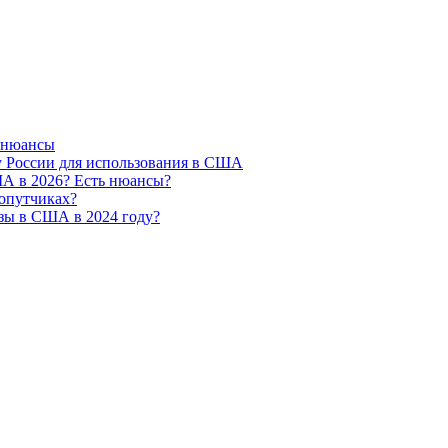
 нюансы
у России для использования в США
ША в 2026? Есть нюансы?
попутчиках?
изы в США в 2024 году?