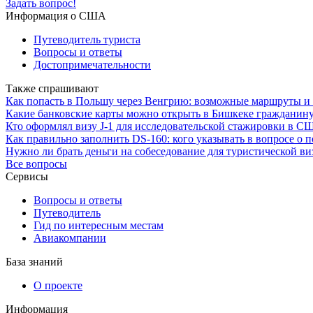
Задать вопрос!
Информация о США
Путеводитель туриста
Вопросы и ответы
Достопримечательности
Также спрашивают
Как попасть в Польшу через Венгрию: возможные маршруты и
Какие банковские карты можно открыть в Бишкеке гражданин
Кто оформлял визу J-1 для исследовательской стажировки в С
Как правильно заполнить DS-160: кого указывать в вопросе о 
Нужно ли брать деньги на собеседование для туристической в
Все вопросы
Сервисы
Вопросы и ответы
Путеводитель
Гид по интересным местам
Авиакомпании
База знаний
О проекте
Информация