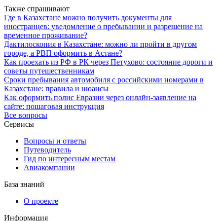
Также спрашивают
Где в Казахстане можно получить документы для
иностранцев: уведомление о пребывании и разрешение на
временное проживание?
Дактилоскопия в Казахстане: можно ли пройти в другом
городе, а РВП оформить в Астане?
Как проехать из РФ в РК через Петухово: состояние дороги и
советы путешественникам
Сроки пребывания автомобиля с российскими номерами в
Казахстане: правила и нюансы
Как оформить полис Евразии через онлайн-заявление на
сайте: пошаговая инструкция
Все вопросы
Сервисы
Вопросы и ответы
Путеводитель
Гид по интересным местам
Авиакомпании
База знаний
О проекте
Информация