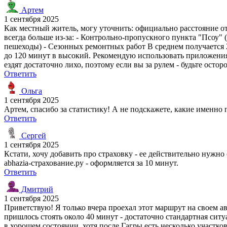
Артем
1 сентября 2025
Как местный житель, могу уточнить: официально расстояние от
всегда больше из-за: - Контрольно-пропускного пункта "Псоу"
пешеходы) - Сезонных ремонтных работ В среднем получается 2-
до 120 минут в высокий. Рекомендую использовать приложения 
ездят достаточно лихо, поэтому если вы за рулем - будьте осто
Ответить
Ольга
1 сентября 2025
Артем, спасибо за статистику! А не подскажете, какие именн
Ответить
Сергей
1 сентября 2025
Кстати, хочу добавить про страховку - ее действительно нужно
abhazia-страхование.ру - оформляется за 10 минут.
Ответить
Дмитрий
1 сентября 2025
Приветствую! Я только вчера проехал этот маршрут на своем а
пришлось стоять около 40 минут - достаточно стандартная ситу
в хорошем состоянии, хотя после Гагры есть несколько участко