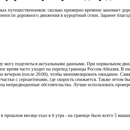
тных путешественников: сколько примерно времени занимает дор
нности дорожного движения в курортный сезон. Заранее благод
му могу поделиться актуальными данными. При нормальном движ
е время часто уходит на переход границы Россия-Абхазия. В пи
или вечером (после 20:00), чтобы минимизировать ожидание. Сам
е участки с серпантинами, где скорость снижается. Также летом
ом на непредвиденные обстоятельства. Лучше использовать пров
 прошлом месяце ехал в 6 утра - на границе было всего 5 машин,