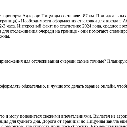
 аэропорта Адлер до Пицунды составляет 87 км. При идеальных у
 (граница) - Необходимости оформления страховки для въезда в 
3 часа. Интересный факт: по статистике 2024 года, среднее вре
для отслеживания очереди на границе - они помогают спланиров
рожны.
о приложения для отслеживания очереди самые точные? Планирую
 оформлять обязательно, и лучше это делать заранее онлайн, что
вто и могу поделиться свежими впечатлениями. Вылетел из аэроп
ация для буднего дня. Дорога от границы до Пицунды заняла еще 
в с ремонтом, где скорость пришлось сбросить. Что действительн