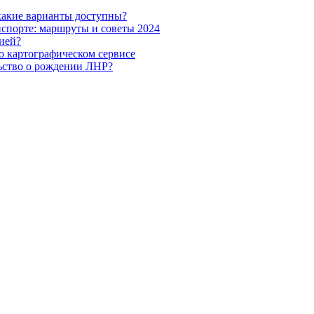
какие варианты доступны?
нспорте: маршруты и советы 2024
ией?
о картографическом сервисе
ьство о рождении ЛНР?