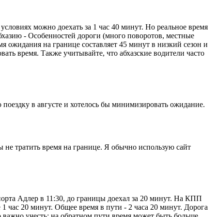
словиях можно доехать за 1 час 40 минут. Но реальное время
Абхазию - Особенностей дороги (много поворотов, местные
мя ожидания на границе составляет 45 минут в низкий сезон и
ать время. Также учитывайте, что абхазские водители часто
 поездку в августе и хотелось бы минимизировать ожидание.
бы не тратить время на границе. Я обычно использую сайт
орта Адлер в 11:30, до границы доехал за 20 минут. На КПП
1 час 20 минут. Общее время в пути - 2 часа 20 минут. Дорога
о важно учесть: на обратном пути время может быть больше,