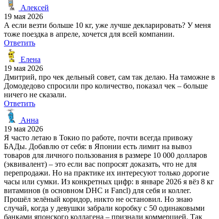
Алексей
19 мая 2026
А если везти больше 10 кг, уже лучше декларировать? У меня
тоже поездка в апреле, хочется для всей компании.
Ответить
Елена
19 мая 2026
Дмитрий, про чек дельный совет, сам так делаю. На таможне в
Домодедово спросили про количество, показал чек – больше
ничего не сказали.
Ответить
Анна
19 мая 2026
Я часто летаю в Токио по работе, почти всегда привожу
БАДы. Добавлю от себя: в Японии есть лимит на вывоз
товаров для личного пользования в размере 10 000 долларов
(эквивалент) – это если вас попросят доказать, что не для
перепродажи. Но на практике их интересуют только дорогие
часы или сумки. Из конкретных цифр: в январе 2026 я вёз 8 кг
витаминов (в основном DHC и Fancl) для себя и коллег.
Прошёл зелёный коридор, никто не остановил. Но знаю
случай, когда у девушки забрали коробку с 50 одинаковыми
банками японского коллагена – признали коммерцией. Так