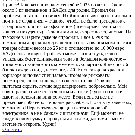
Привет! Как раз в прошлом сентябре 2025 возил из Токио
около 3 кг витаминов и БАДов для родни. Прошёл без
проблем, но я подготовился. Из Японии вывоз действительно
почти не ограничен – главное, чтобы не было препаратов с
эфедрином или псевдоэфедрином (некоторые средства от
кашля и похудения). Твои витамины, скорее всего, чистые. На
таможне в Нарите даже не спросили. Ввоз в РФ: по
таможенным правилам для личного пользования можно везти
товары общим весом до 25 кг и стоимостью до 10 000 евро.
БАДы сюда входят. Проблема может возникнуть, если в
упаковках будет одинаковый товар в большом количестве –
тогда могут заподозрить коммерческую партию. Я вёз по 5-6
банок каждого вида, всего штук 40. Инспектор на красном
коридоре (я пошёл специально, чтобы не рисковать)
посмотрел, спросил цель, сказал, что это ок. Главное – не
пытаться скрыть, лучше задекларировать добровольно. Мой
совет: распечатай чек из японской аптеки (купон на кассе
дают) и положи на видное место. Если цена за все не
превышает 500 евро – вообще расслабься. По опыту знакомых,
таможня в Шереметьево чаще цепляется к дорогой
электронике, а не к банкам с витаминами. Ещё момент: не
клади в одну сумку с продуктами или жидкостями – могут
заставить открыть. Удачи!
Ответить