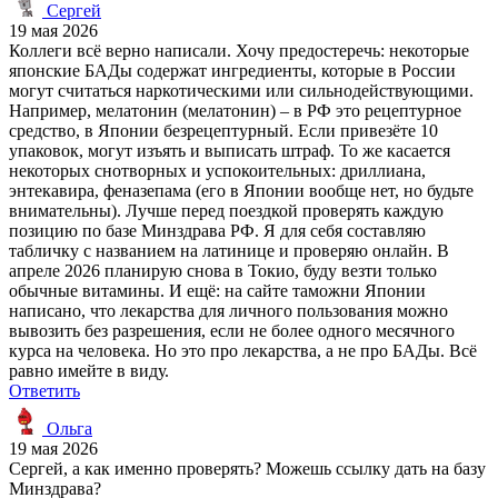
Сергей
19 мая 2026
Коллеги всё верно написали. Хочу предостеречь: некоторые
японские БАДы содержат ингредиенты, которые в России
могут считаться наркотическими или сильнодействующими.
Например, мелатонин (мелатонин) – в РФ это рецептурное
средство, в Японии безрецептурный. Если привезёте 10
упаковок, могут изъять и выписать штраф. То же касается
некоторых снотворных и успокоительных: дриллиана,
энтекавира, феназепама (его в Японии вообще нет, но будьте
внимательны). Лучше перед поездкой проверять каждую
позицию по базе Минздрава РФ. Я для себя составляю
табличку с названием на латинице и проверяю онлайн. В
апреле 2026 планирую снова в Токио, буду везти только
обычные витамины. И ещё: на сайте таможни Японии
написано, что лекарства для личного пользования можно
вывозить без разрешения, если не более одного месячного
курса на человека. Но это про лекарства, а не про БАДы. Всё
равно имейте в виду.
Ответить
Ольга
19 мая 2026
Сергей, а как именно проверять? Можешь ссылку дать на базу
Минздрава?