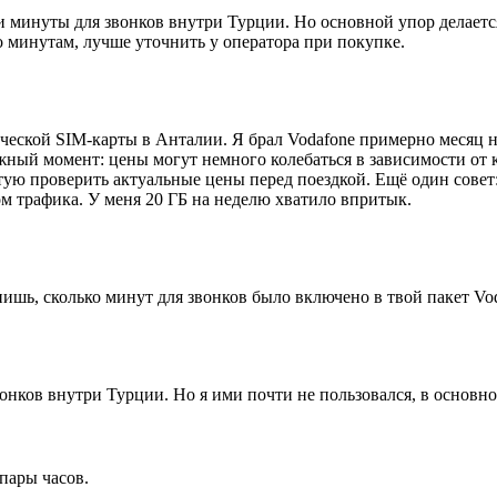
 и минуты для звонков внутри Турции. Но основной упор делается
 минутам, лучше уточнить у оператора при покупке.
еской SIM-карты в Анталии. Я брал Vodafone примерно месяц на
ный момент: цены могут немного колебаться в зависимости от к
ую проверить актуальные цены перед поездкой. Ещё один совет:
ом трафика. У меня 20 ГБ на неделю хватило впритык.
шь, сколько минут для звонков было включено в твой пакет Vo
онков внутри Турции. Но я ими почти не пользовался, в основно
пары часов.