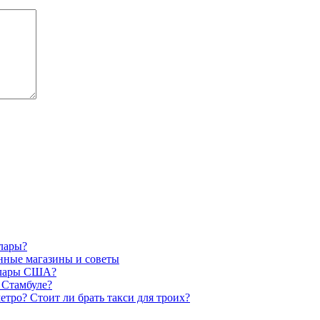
ллары?
енные магазины и советы
оллары США?
 Стамбуле?
етро? Стоит ли брать такси для троих?