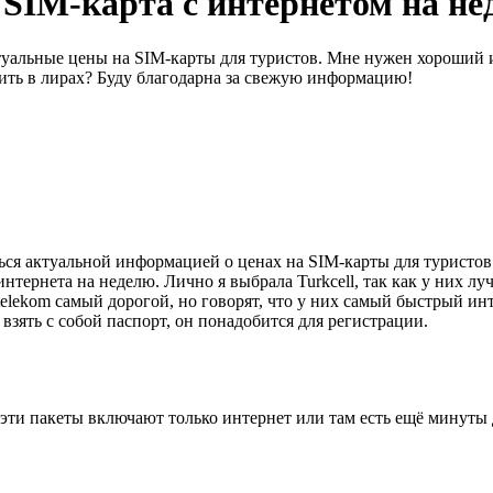
 SIM-карта с интернетом на не
ктуальные цены на SIM-карты для туристов. Мне нужен хороший
оить в лирах? Буду благодарна за свежую информацию!
я актуальной информацией о ценах на SIM-карты для туристов. Вот
нтернета на неделю. Лично я выбрала Turkcell, так как у них л
telekom самый дорогой, но говорят, что у них самый быстрый ин
 взять с собой паспорт, он понадобится для регистрации.
эти пакеты включают только интернет или там есть ещё минуты 