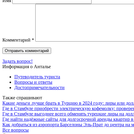
Имя
Комментарий
*
Задать вопрос!
Информация о Анталье
Путеводитель туриста
Вопросы и ответы
Достопримечательности
Также спрашивают
Какие деньги лучше брать в Турцию в 2024 году: лиры или до
Где в Стамбуле приобрести электрическую кофемолку: провер
Где в Стамбуле выгоднее всего обменять турецкие лиры на д
Где найти надёжные сайты для долгосрочной аренды квартир в
Как добраться из аэропорта Барселоны Эль-Прат до центра на м
Все вопросы