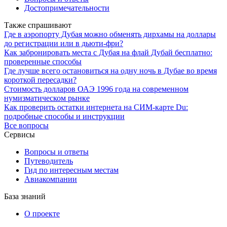
Достопримечательности
Также спрашивают
Где в аэропорту Дубая можно обменять дирхамы на доллары
до регистрации или в дьюти-фри?
Как забронировать места с Дубая на флай Дубай бесплатно:
проверенные способы
Где лучше всего остановиться на одну ночь в Дубае во время
короткой пересадки?
Стоимость долларов ОАЭ 1996 года на современном
нумизматическом рынке
Как проверить остатки интернета на СИМ-карте Du:
подробные способы и инструкции
Все вопросы
Сервисы
Вопросы и ответы
Путеводитель
Гид по интересным местам
Авиакомпании
База знаний
О проекте