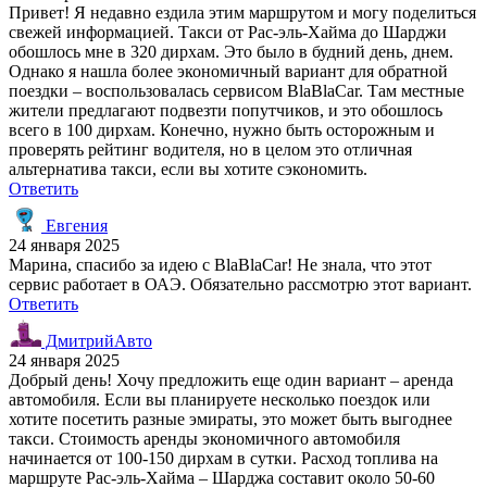
Привет! Я недавно ездила этим маршрутом и могу поделиться
свежей информацией. Такси от Рас-эль-Хайма до Шарджи
обошлось мне в 320 дирхам. Это было в будний день, днем.
Однако я нашла более экономичный вариант для обратной
поездки – воспользовалась сервисом BlaBlaCar. Там местные
жители предлагают подвезти попутчиков, и это обошлось
всего в 100 дирхам. Конечно, нужно быть осторожным и
проверять рейтинг водителя, но в целом это отличная
альтернатива такси, если вы хотите сэкономить.
Ответить
Евгения
24 января 2025
Марина, спасибо за идею с BlaBlaCar! Не знала, что этот
сервис работает в ОАЭ. Обязательно рассмотрю этот вариант.
Ответить
ДмитрийАвто
24 января 2025
Добрый день! Хочу предложить еще один вариант – аренда
автомобиля. Если вы планируете несколько поездок или
хотите посетить разные эмираты, это может быть выгоднее
такси. Стоимость аренды экономичного автомобиля
начинается от 100-150 дирхам в сутки. Расход топлива на
маршруте Рас-эль-Хайма – Шарджа составит около 50-60