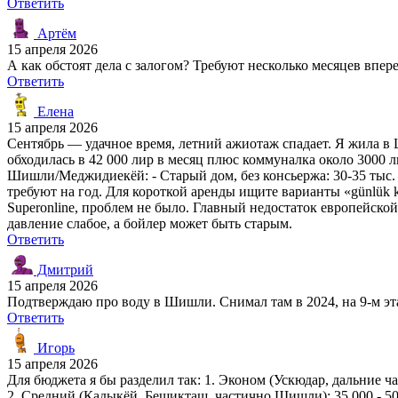
Ответить
Артём
15 апреля 2026
А как обстоят дела с залогом? Требуют несколько месяцев впер
Ответить
Елена
15 апреля 2026
Сентябрь — удачное время, летний ажиотаж спадает. Я жила в
обходилась в 42 000 лир в месяц плюс коммуналка около 3000 
Шишли/Меджидиекёй: - Старый дом, без консьержа: 30-35 тыс. л
требуют на год. Для короткой аренды ищите варианты «günlük 
Superonline, проблем не было. Главный недостаток европейско
давление слабое, а бойлер может быть старым.
Ответить
Дмитрий
15 апреля 2026
Подтверждаю про воду в Шишли. Снимал там в 2024, на 9-м эт
Ответить
Игорь
15 апреля 2026
Для бюджета я бы разделил так: 1. Эконом (Ускюдар, дальние ча
2. Средний (Кадыкёй, Бешикташ, частично Шишли): 35 000 - 50 0