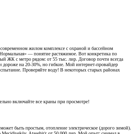
в современном жилом комплексе с охраной и бассейном
 «Нормальная» — понятие растяжимое. Вот конкретика по
ый ЖК с метро рядом: от 55 тыс. лир. Договор почти всегда
ни дороже на 20-30%, но гибкие. Мой интернет-провайдер
испытание. Проверяйте воду! В некоторых старых районах
тельно включайте все краны при просмотре!
нт может быть простым, отопление электрическое (дорого зимой).
ecidiyeköy, Ataşehir): от 50 000 лир. Мой опыт: снимал в