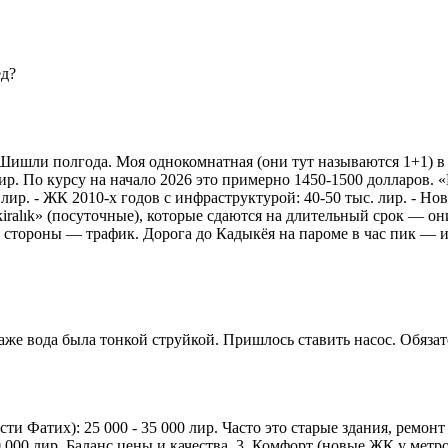
ед?
 Шишли полгода. Моя однокомнатная (они тут называются 1+1) 
лир. По курсу на начало 2026 это примерно 1450-1500 долларов.
ир. - ЖК 2010-х годов с инфраструктурой: 40-50 тыс. лир. - Нов
kiralık» (посуточные), которые сдаются на длительный срок — о
й стороны — трафик. Дорога до Кадыкёя на пароме в час пик — 
аже вода была тонкой струйкой. Пришлось ставить насос. Обяза
сти Фатих): 25 000 - 35 000 лир. Часто это старые здания, ремо
00 лир. Баланс цены и качества. 3. Комфорт (новые ЖК у метро M