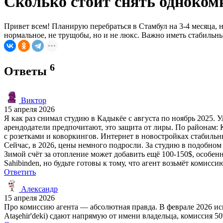
Сколько стоит снять одноко
Привет всем! Планирую перебраться в Стамбул на 3-4 месяца, на
нормальное, не трущобы, но и не люкс. Важно иметь стабильны
6
Ответы
Виктор
15 апреля 2026
Я как раз снимал студию в Кадыкёе с августа по ноябрь 2025. 
арендодатели предпочитают, это защита от лиры. По районам: 
с розетками и коворкингов. Интернет в новостройках стабильны
Сейчас, в 2026, цены немного подросли. За студию в подобном
Зимой счёт за отопление может добавить ещё 100-150$, особенн
Sahibinden, но будьте готовы к тому, что агент возьмёт комисс
Ответить
Александр
15 апреля 2026
Про комиссию агента — абсолютная правда. В феврале 2026 и
Ataşehir'deki) сдают напрямую от имени владельца, комиссия 