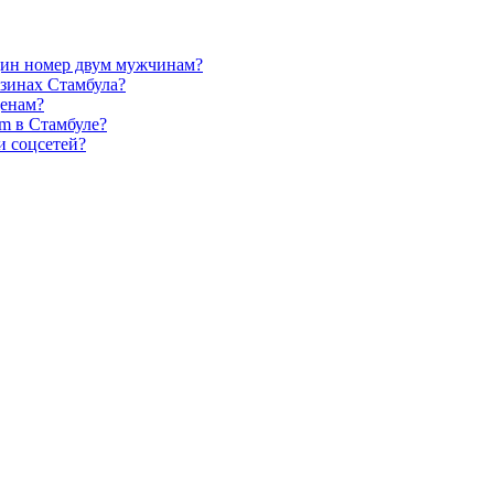
 один номер двум мужчинам?
азинах Стамбула?
ценам?
m в Стамбуле?
и соцсетей?