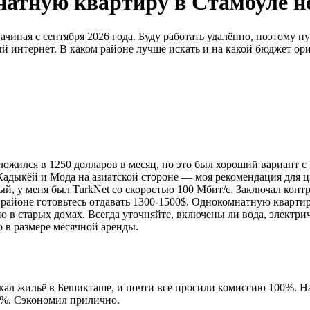
мнатную квартиру в Стамбуле 
чиная с сентября 2026 года. Буду работать удалённо, поэтому ну
й интернет. В каком районе лучше искать и на какой бюджет ор
Уложился в 1250 долларов в месяц, но это был хороший вариант 
Кадыкёй и Мода на азиатской стороне — моя рекомендация для ц
й, у меня был TurkNet со скоростью 100 Мбит/с. Заключал контр
 районе готовьтесь отдавать 1300-1500$. Однокомнатную кварти
о в старых домах. Всегда уточняйте, включены ли вода, электри
ию в размере месячной аренды.
скал жильё в Бешикташе, и почти все просили комиссию 100%. 
50%. Сэкономил прилично.