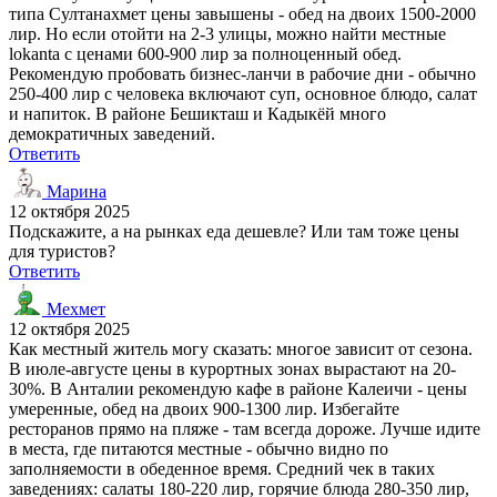
типа Султанахмет цены завышены - обед на двоих 1500-2000
лир. Но если отойти на 2-3 улицы, можно найти местные
lokanta с ценами 600-900 лир за полноценный обед.
Рекомендую пробовать бизнес-ланчи в рабочие дни - обычно
250-400 лир с человека включают суп, основное блюдо, салат
и напиток. В районе Бешикташ и Кадыкёй много
демократичных заведений.
Ответить
Марина
12 октября 2025
Подскажите, а на рынках еда дешевле? Или там тоже цены
для туристов?
Ответить
Мехмет
12 октября 2025
Как местный житель могу сказать: многое зависит от сезона.
В июле-августе цены в курортных зонах вырастают на 20-
30%. В Анталии рекомендую кафе в районе Калеичи - цены
умеренные, обед на двоих 900-1300 лир. Избегайте
ресторанов прямо на пляже - там всегда дороже. Лучше идите
в места, где питаются местные - обычно видно по
заполняемости в обеденное время. Средний чек в таких
заведениях: салаты 180-220 лир, горячие блюда 280-350 лир,