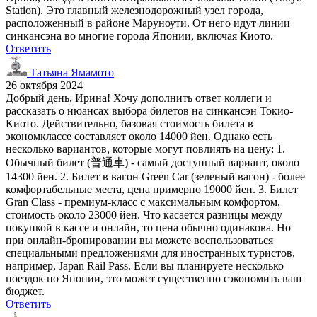
Station). Это главный железнодорожный узел города,
расположенный в районе Маруноути. От него идут линии
синкансэна во многие города Японии, включая Киото.
Ответить
Татьяна Ямамото
26 октября 2024
Добрый день, Ирина! Хочу дополнить ответ коллеги и
рассказать о нюансах выбора билетов на синкансэн Токио-
Киото. Действительно, базовая стоимость билета в
экономклассе составляет около 14000 йен. Однако есть
несколько вариантов, которые могут повлиять на цену: 1.
Обычный билет (普通車) - самый доступный вариант, около
14300 йен. 2. Билет в вагон Green Car (зеленый вагон) - более
комфортабельные места, цена примерно 19000 йен. 3. Билет
Gran Class - премиум-класс с максимальным комфортом,
стоимость около 23000 йен. Что касается разницы между
покупкой в кассе и онлайн, то цена обычно одинакова. Но
при онлайн-бронировании вы можете воспользоваться
специальными предложениями для иностранных туристов,
например, Japan Rail Pass. Если вы планируете несколько
поездок по Японии, это может существенно сэкономить ваш
бюджет.
Ответить