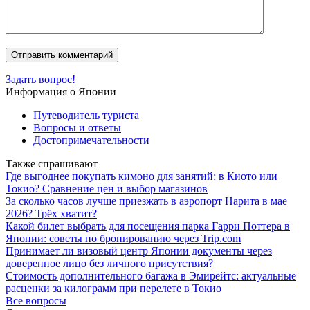
Задать вопрос!
Информация о Японии
Путеводитель туриста
Вопросы и ответы
Достопримечательности
Также спрашивают
Где выгоднее покупать кимоно для занятий: в Киото или
Токио? Сравнение цен и выбор магазинов
За сколько часов лучше приезжать в аэропорт Нарита в мае
2026? Трёх хватит?
Какой билет выбрать для посещения парка Гарри Поттера в
Японии: советы по бронированию через Trip.com
Принимает ли визовый центр Японии документы через
доверенное лицо без личного присутствия?
Стоимость дополнительного багажа в Эмирейтс: актуальные
расценки за килограмм при перелете в Токио
Все вопросы