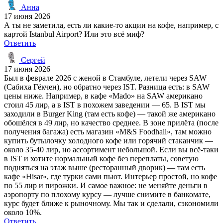
Анна
17 июня 2026
А ты не заметила, есть ли какие-то акции на кофе, например, с
картой Istanbul Airport? Или это всё миф?
Ответить
Сергей
17 июня 2026
Был в феврале 2026 с женой в Стамбуле, летели через SAW
(Сабиха Гёкчен), но обратно через IST. Разница есть: в SAW
цены ниже. Например, в кафе «Mado» на SAW американо
стоил 45 лир, а в IST в похожем заведении — 65. В IST мы
заходили в Burger King (там есть кофе) — такой же американо
обошёлся в 49 лир, но качество среднее. В зоне прилёта (после
получения багажа) есть магазин «M&S Foodhall», там можно
купить бутылочку холодного кофе или горячий стаканчик —
около 35-40 лир, но ассортимент небольшой. Если вы всё-таки
в IST и хотите нормальный кофе без переплаты, советую
подняться на этаж выше (ресторанный дворик) — там есть
кафе «Hisar», где турки сами пьют. Интерьер простой, но кофе
по 55 лир и пирожки. И самое важное: не меняйте деньги в
аэропорту по плохому курсу — лучше снимите в банкомате,
курс будет ближе к рыночному. Мы так и сделали, сэкономили
около 10%.
Ответить