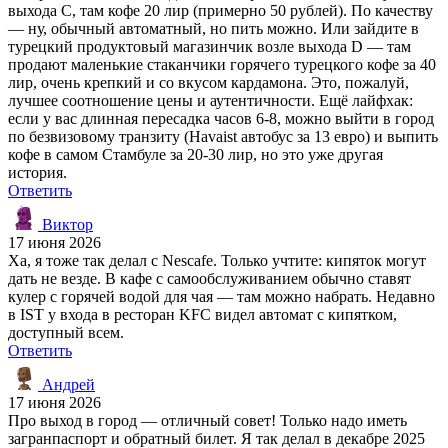
выхода C, там кофе 20 лир (примерно 50 рублей). По качеству
— ну, обычный автоматный, но пить можно. Или зайдите в
турецкий продуктовый магазинчик возле выхода D — там
продают маленькие стаканчики горячего турецкого кофе за 40
лир, очень крепкий и со вкусом кардамона. Это, пожалуй,
лучшее соотношение цены и аутентичности. Ещё лайфхак:
если у вас длинная пересадка часов 6-8, можно выйти в город
по безвизовому транзиту (Havaist автобус за 13 евро) и выпить
кофе в самом Стамбуле за 20-30 лир, но это уже другая
история.
Ответить
Виктор
17 июня 2026
Ха, я тоже так делал с Nescafe. Только учтите: кипяток могут
дать не везде. В кафе с самообслуживанием обычно ставят
кулер с горячей водой для чая — там можно набрать. Недавно
в IST у входа в ресторан KFC видел автомат с кипятком,
доступный всем.
Ответить
Андрей
17 июня 2026
Про выход в город — отличный совет! Только надо иметь
загранпаспорт и обратный билет. Я так делал в декабре 2025