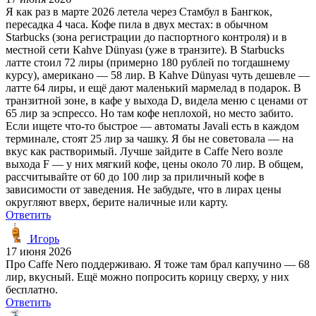
Я как раз в марте 2026 летела через Стамбул в Бангкок,
пересадка 4 часа. Кофе пила в двух местах: в обычном
Starbucks (зона регистрации до паспортного контроля) и в
местной сети Kahve Dünyası (уже в транзите). В Starbucks
латте стоил 72 лиры (примерно 180 рублей по тогдашнему
курсу), американо — 58 лир. В Kahve Dünyası чуть дешевле —
латте 64 лиры, и ещё дают маленький мармелад в подарок. В
транзитной зоне, в кафе у выхода D, видела меню с ценами от
65 лир за эспрессо. Но там кофе неплохой, но место забито.
Если ищете что-то быстрое — автоматы Javali есть в каждом
терминале, стоят 25 лир за чашку. Я бы не советовала — на
вкус как растворимый. Лучше зайдите в Caffe Nero возле
выхода F — у них мягкий кофе, цены около 70 лир. В общем,
рассчитывайте от 60 до 100 лир за приличный кофе в
зависимости от заведения. Не забудьте, что в лирах цены
округляют вверх, берите наличные или карту.
Ответить
Игорь
17 июня 2026
Про Caffe Nero поддерживаю. Я тоже там брал капучино — 68
лир, вкусный. Ещё можно попросить корицу сверху, у них
бесплатно.
Ответить