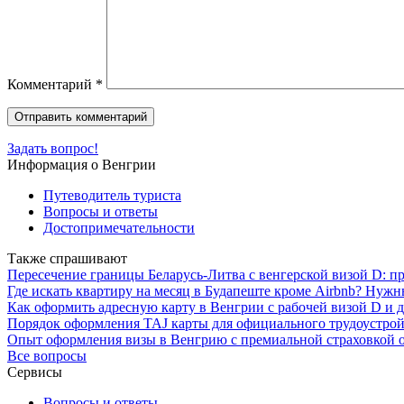
Комментарий
*
Задать вопрос!
Информация о Венгрии
Путеводитель туриста
Вопросы и ответы
Достопримечательности
Также спрашивают
Пересечение границы Беларусь-Литва с венгерской визой D: п
Где искать квартиру на месяц в Будапеште кроме Airbnb? Нуж
Как оформить адресную карту в Венгрии с рабочей визой D и 
Порядок оформления TAJ карты для официального трудоустрой
Опыт оформления визы в Венгрию с премиальной страховкой о
Все вопросы
Сервисы
Вопросы и ответы