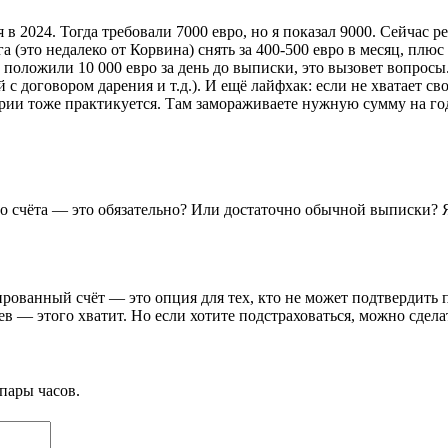
я в 2024. Тогда требовали 7000 евро, но я показал 9000. Сейчас 
 (это недалеко от Корвина) снять за 400-500 евро в месяц, плюс
ы положили 10 000 евро за день до выписки, это вызовет вопросы
 с договором дарения и т.д.). И ещё лайфхак: если не хватает с
рии тоже практикуется. Там замораживаете нужную сумму на год,
 счёта — это обязательно? Или достаточно обычной выписки? Я с
рованный счёт — это опция для тех, кто не может подтвердить 
цев — этого хватит. Но если хотите подстраховаться, можно сдел
пары часов.