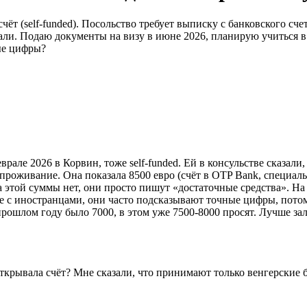
чёт (self-funded). Посольство требует выписку с банковского сче
зали. Подаю документы на визу в июне 2026, планирую учиться в
ые цифры?
еврале 2026 в Корвин, тоже self-funded. Ей в консульстве сказа
 проживание. Она показала 8500 евро (счёт в OTP Bank, специаль
ва этой суммы нет, они просто пишут «достаточные средства». Н
те с иностранцами, они часто подсказывают точные цифры, пото
рошлом году было 7000, в этом уже 7500-8000 просят. Лучше зал
 открывала счёт? Мне сказали, что принимают только венгерски