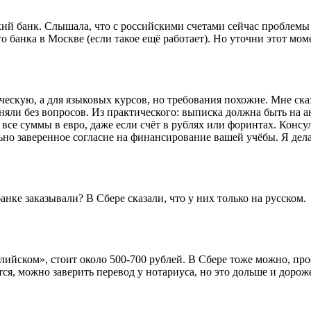
кий банк. Слышала, что с российскими счетами сейчас проблемы
о банка в Москве (если такое ещё работает). Но уточни этот мом
ческую, а для языковых курсов, но требования похожие. Мне ска
иняли без вопросов. Из практического: выписка должна быть на 
 все суммы в евро, даже если счёт в рублях или форинтах. Консу
ьно заверенное согласие на финансирование вашей учёбы. Я делал
анке заказывали? В Сбере сказали, что у них только на русском.
глийском», стоит около 500-700 рублей. В Сбере тоже можно, пр
я, можно заверить перевод у нотариуса, но это дольше и дороже