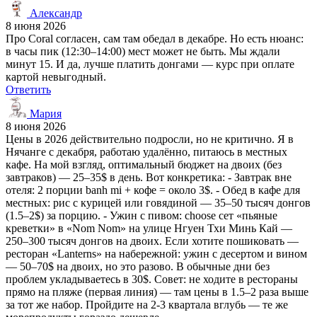
Александр
8 июня 2026
Про Coral согласен, сам там обедал в декабре. Но есть нюанс:
в часы пик (12:30–14:00) мест может не быть. Мы ждали
минут 15. И да, лучше платить донгами — курс при оплате
картой невыгодный.
Ответить
Мария
8 июня 2026
Цены в 2026 действительно подросли, но не критично. Я в
Нячанге с декабря, работаю удалённо, питаюсь в местных
кафе. На мой взгляд, оптимальный бюджет на двоих (без
завтраков) — 25–35$ в день. Вот конкретика: - Завтрак вне
отеля: 2 порции banh mi + кофе = около 3$. - Обед в кафе для
местных: рис с курицей или говядиной — 35–50 тысяч донгов
(1.5–2$) за порцию. - Ужин с пивом: choose сет «пьяные
креветки» в «Nom Nom» на улице Нгуен Тхи Минь Кай —
250–300 тысяч донгов на двоих. Если хотите пошиковать —
ресторан «Lanterns» на набережной: ужин с десертом и вином
— 50–70$ на двоих, но это разово. В обычные дни без
проблем укладываетесь в 30$. Совет: не ходите в рестораны
прямо на пляже (первая линия) — там цены в 1.5–2 раза выше
за тот же набор. Пройдите на 2-3 квартала вглубь — те же