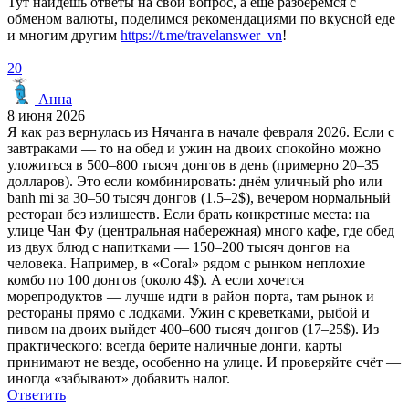
Тут найдёшь ответы на свой вопрос, а ещё разберёмся с
обменом валюты, поделимся рекомендациями по вкусной еде
и многим другим
https://t.me/travelanswer_vn
!
20
Анна
8 июня 2026
Я как раз вернулась из Нячанга в начале февраля 2026. Если с
завтраками — то на обед и ужин на двоих спокойно можно
уложиться в 500–800 тысяч донгов в день (примерно 20–35
долларов). Это если комбинировать: днём уличный pho или
banh mi за 30–50 тысяч донгов (1.5–2$), вечером нормальный
ресторан без излишеств. Если брать конкретные места: на
улице Чан Фу (центральная набережная) много кафе, где обед
из двух блюд с напитками — 150–200 тысяч донгов на
человека. Например, в «Coral» рядом с рынком неплохие
комбо по 100 донгов (около 4$). А если хочется
морепродуктов — лучше идти в район порта, там рынок и
рестораны прямо с лодками. Ужин с креветками, рыбой и
пивом на двоих выйдет 400–600 тысяч донгов (17–25$). Из
практического: всегда берите наличные донги, карты
принимают не везде, особенно на улице. И проверяйте счёт —
иногда «забывают» добавить налог.
Ответить