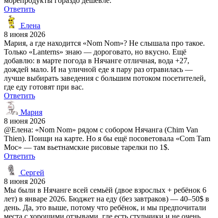
морепродукты гораздо дешевле.
Ответить
Елена
8 июня 2026
Мария, а где находится «Nom Nom»? Не слышала про такое.
Только «Lanterns» знаю — дороговато, но вкусно. Ещё
добавлю: в марте погода в Нячанге отличная, вода +27,
дождей мало. И на уличной еде я пару раз отравилась —
лучше выбирать заведения с большим потоком посетителей,
где еду готовят при вас.
Ответить
Мария
8 июня 2026
@Елена: «Nom Nom» рядом с собором Нячанга (Chim Van
Thien). Поищи на карте. Но я бы ещё посоветовала «Com Tam
Moc» — там вьетнамские рисовые тарелки по 1$.
Ответить
Сергей
8 июня 2026
Мы были в Нячанге всей семьёй (двое взрослых + ребёнок 6
лет) в январе 2026. Бюджет на еду (без завтраков) — 40–50$ в
день. Да, это выше, потому что ребёнок, и мы предпочитали
места с хорошими отзывами, где есть стульчики и не очень