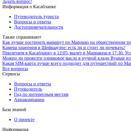
Задать вопрос!
Информация о Касабланке
Путеводитель туриста
Вопросы и ответы
Достопримечательности
Также спрашивают
Как лучше построить маршрут по Марокко на общественном тр
Камера хранения в Шефшауэне: есть ли и стоит ли ночевать?
Прилетаем в Касабланку в 12:05, вылет в Марракеш в 17:30. Ус
Можно ли провезти оливковое масло в ручной клади Ryanair и
Какая SIM-карта лучше всего подходит для путешествий по М
Все вопросы
Сервисы
Вопросы и ответы
Путеводитель
Гид по интересным местам
Авиакомпании
База знаний
О проекте
Информация