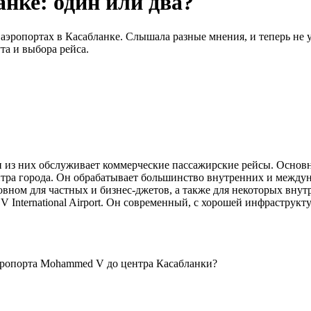
нке: один или два?
ропортах в Касабланке. Слышала разные мнения, и теперь не ув
а и выбора рейса.
ин из них обслуживает коммерческие пассажирские рейсы. Основ
нтра города. Он обрабатывает большинство внутренних и междуна
вном для частных и бизнес-джетов, а также для некоторых внутр
V International Airport. Он современный, с хорошей инфраструк
аэропорта Mohammed V до центра Касабланки?