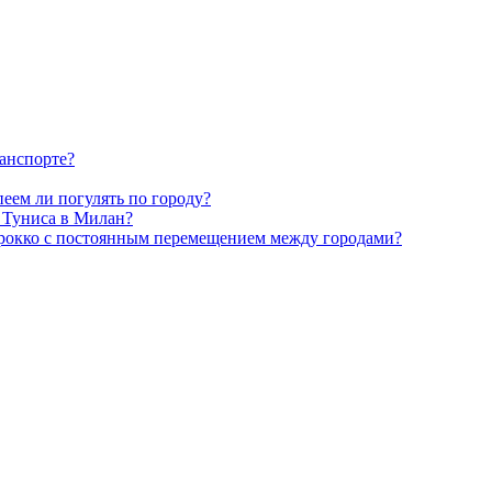
анспорте?
пеем ли погулять по городу?
з Туниса в Милан?
арокко с постоянным перемещением между городами?