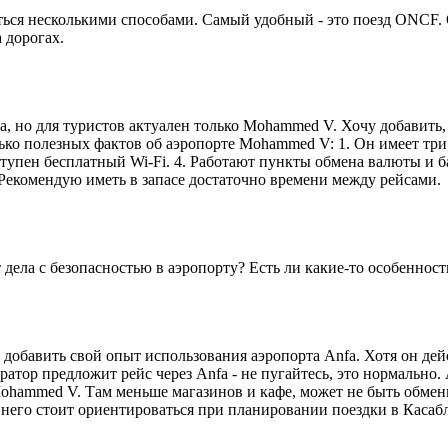
ся несколькими способами. Самый удобный - это поезд ONCF. О
а дорогах.
та, но для туристов актуален только Mohammed V. Хочу добавить
ко полезных фактов об аэропорте Mohammed V: 1. Он имеет три 
ступен бесплатный Wi-Fi. 4. Работают пункты обмена валюты и ба
Рекомендую иметь в запасе достаточно времени между рейсами.
ела с безопасностью в аэропорту? Есть ли какие-то особенности
обавить свой опыт использования аэропорта Anfa. Хотя он дей
атор предложит рейс через Anfa - не пугайтесь, это нормально. 
Mohammed V. Там меньше магазинов и кафе, может не быть обмен
его стоит ориентироваться при планировании поездки в Касабл