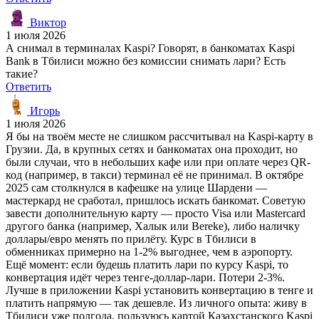
Виктор
1 июля 2026
А снимал в терминалах Kaspi? Говорят, в банкоматах Kaspi
Bank в Тбилиси можно без комиссии снимать лари? Есть
такие?
Ответить
Игорь
1 июля 2026
Я бы на твоём месте не слишком рассчитывал на Kaspi-карту в
Грузии. Да, в крупных сетях и банкоматах она проходит, но
были случаи, что в небольших кафе или при оплате через QR-
код (например, в такси) терминал её не принимал. В октябре
2025 сам столкнулся в кафешке на улице Шардени —
мастеркард не сработал, пришлось искать банкомат. Советую
завести дополнительную карту — просто Visa или Mastercard
другого банка (например, Халык или Bereke), либо наличку
доллары/евро менять по прилёту. Курс в Тбилиси в
обменниках примерно на 1-2% выгоднее, чем в аэропорту.
Ещё момент: если будешь платить лари по курсу Kaspi, то
конвертация идёт через тенге-доллар-лари. Потери 2-3%.
Лучше в приложении Kaspi установить конвертацию в тенге и
платить напрямую — так дешевле. Из личного опыта: живу в
Тбилиси уже полгода, пользуюсь картой Казахстанского Kaspi