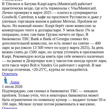
В Тбилиси и Батуми Kaspi карта (Mastercard) работает
практически везде, где есть терминалы с Visa/Mastercard.
Лично проверял в марте 2025 — платил в супермаркетах
Goodwill, Carrefour, в кафе на проспекте Руставели и даже у
уличных торговцев вином в районе Метехи. Проблем не
было. Но важный нюанс: Kaspi берёт свою комиссию за
конвертацию тенге в доллары/лари. У меня было 1% за
операцию, плюс сам банк Грузии ничего не брал. В
банкоматах TBC Bank и Bank of Georgia снимал без
дополнительной комиссии, но есть лимит на снятие — 400
лари за раз (около 13 500 тенге по курсу марта 2025). За день
можно снять до 1500 лари, но лучше уточнять в приложении
Kaspi. Рекомендую всегда иметь при себе немного наличных
— на рынке в Дезертирке или у таксистов иногда просят лари,
хотя такси через Bolt и Yandex Go работают с картой. В мае
погода отличная, +20-25°C, куртка не понадобится.
Ответить
Анна
1 июля 2026
Подтверждаю, сам снимал в банкоматах TBC — никаких
проблем. Только учти, что в некоторых банкоматах может
быть ограничение по номиналу купюр — выдают только 50 и
100 лари. Мелкие лучше потом разменивать в магазине.
Ответить