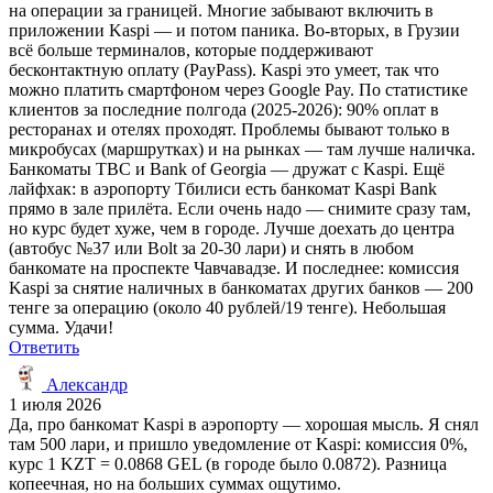
на операции за границей. Многие забывают включить в
приложении Kaspi — и потом паника. Во-вторых, в Грузии
всё больше терминалов, которые поддерживают
бесконтактную оплату (PayPass). Kaspi это умеет, так что
можно платить смартфоном через Google Pay. По статистике
клиентов за последние полгода (2025-2026): 90% оплат в
ресторанах и отелях проходят. Проблемы бывают только в
микробусах (маршрутках) и на рынках — там лучше наличка.
Банкоматы TBC и Bank of Georgia — дружат с Kaspi. Ещё
лайфхак: в аэропорту Тбилиси есть банкомат Kaspi Bank
прямо в зале прилёта. Если очень надо — снимите сразу там,
но курс будет хуже, чем в городе. Лучше доехать до центра
(автобус №37 или Bolt за 20-30 лари) и снять в любом
банкомате на проспекте Чавчавадзе. И последнее: комиссия
Kaspi за снятие наличных в банкоматах других банков — 200
тенге за операцию (около 40 рублей/19 тенге). Небольшая
сумма. Удачи!
Ответить
Александр
1 июля 2026
Да, про банкомат Kaspi в аэропорту — хорошая мысль. Я снял
там 500 лари, и пришло уведомление от Kaspi: комиссия 0%,
курс 1 KZT = 0.0868 GEL (в городе было 0.0872). Разница
копеечная, но на больших суммах ощутимо.