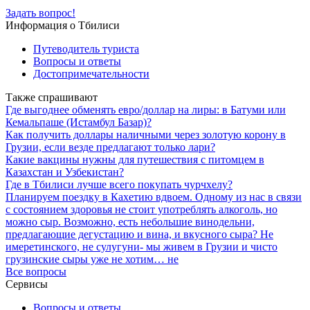
Задать вопрос!
Информация о Тбилиси
Путеводитель туриста
Вопросы и ответы
Достопримечательности
Также спрашивают
Где выгоднее обменять евро/доллар на лиры: в Батуми или
Кемальпаше (Истамбул Базар)?
Как получить доллары наличными через золотую корону в
Грузии, если везде предлагают только лари?
Какие вакцины нужны для путешествия с питомцем в
Казахстан и Узбекистан?
Где в Тбилиси лучше всего покупать чурчхелу?
Планируем поездку в Кахетию вдвоем. Одному из нас в связи
с состоянием здоровья не стоит употреблять алкоголь, но
можно сыр. Возможно, есть небольшие винодельни,
предлагающие дегустацию и вина, и вкусного сыра? Не
имеретинского, не сулугуни- мы живем в Грузии и чисто
грузинские сыры уже не хотим… не
Все вопросы
Сервисы
Вопросы и ответы