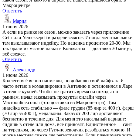
Макроцентре.
Ответить
Мария
1 июня 2026
А если на рынке не сезон, можно заказать через приложение
Getir или Yemeksepeti в разделе «мясо». Иногда местные лавки
там выкладывают индейку. Но наценка процентов 20-30. Мы
так брали из мясной лавки в Коньяалты — доставка 30 минут,
всё свежее.
Ответить
Александр
1 июня 2026
Коллеги всё верно написали, но добавлю свой лайфхак. Я
часто летаю в командировки в Анталию и остановился в Ларе
в отеле с кухней. Чтобы не тратить время на походы по
рынкам, начал заказывать продукты онлайн через
Macroonline.com.tr (это доставка из Макроцентра). Там
индейка есть стабильно — филе грудки (85 лир за 400 г), фарш
(70 лир за 400 г), медальоны. Заказ от 200 лир доставляют
бесплатно в течение дня. Для меня это идеальный вариант:
сидишь в отеле или дома, всё привозят. Единственное — сайт
на турецком, но через Гугл-переводчик разобраться можно. И
нужна местная симка для регистрации. Если планируете жить