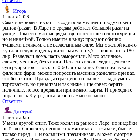
Ответить
Игорь
1 июня 2026
Самый верный способ — сходить на местный продуктовый
рынок (pazar). В Ларе по средам работает большой pazar на
улице . Там есть мясные ряды, где торгуют не только курицей,
но и индейкой. Только имейте в виду: продают обычно
тушками целиком, а не разделанным филе. Мы с женой как-то
купили целую индейку килограмма на 3,5 — обошлась в 180
лир. Разделали дома, часть заморозили. Мясо отличное,
свежее, местное, без химии. Цена за кило выходит дешевле
супермаркетов — около 50-60 лир за кило. Если вам нужно
филе или фарш, можно попросить мясника разделать при вас,
это бесплатно. Правда, аттракцион на рынке — надо уметь
торговаться, но цены там и так ниже. Ещё совет: берите
наличные, не все продавцы принимают карты. И приходите
пораньше, к 9 утра, пока выбор самый большой.
Ответить
Дмитрий
1 июня 2026
У меня другой опыт. Тоже ходил на рынок в Ларе, но индейки
не было. Спросил у нескольких мясников — сказали, бывает
только перед НГ и большими праздниками. Может, смотря в
какой сезон. Я как-то в апреле не нашёл. Пришлось брать в