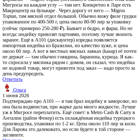
Мигросы на каждом углу — там нет. Конкретно в Ларе есть
Макроцентр на бульваре . Через дорогу от него — Migros
Toptan, там мясной отдел большой. Обычно вижу филе грудки
упакованное по 400-500 г, цена около 80-90 лир за упаковку
(сейчас примерно 250-280 ₽). Бывает и бедро, и фарш. Но не
всегда: индейку привозят партиями, поэтому лучше звонить
заранее. Ещё в А101 (дискаунтер) изредка появляется
импортная индейка из Бразилии, но качество хуже, и цена
около 60 лир. А вот в местных мясных лавках (kasap) её почти
не держат — там обычно говядина, баранина, курица. Я как-
то спросила у мясника рядом с домом, он сказал, что индейка
не ходовой товар, могут привезти под заказ — надо просто за
день предупредить.
Ответить
Ольга
1 июня 2026
Подтверждаю про А101 — я там брал индейку в заморозке, но
она была водянистая, при жарке дала много жидкости. Лучше
уж в Мигросе переплатить. Ещё совет: в Metro Cash & Carry в
Анталии (район Фенер) есть охлаждённая индейка турецкого
производства, упаковки по 1-2 кг. Цена около 110 лир за кило.
Для Ларова это далековато, но если будете в той стороне —
загляните.