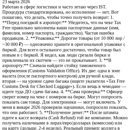
23 марта 2026
Работаю в сфере логистики и часто летаю через IST.
Процедура стандартизирована, но исполнение — нет. Вот
пошагово, что делать, чтобы точно получить возврат: 1.
**Перед поездкой в аэропорт:** Убедитесь, что на чеке Tax
Free правильно заполнены ваши паспортные данные (имя,
фамилия, номер паспорта, гражданство). Частая ошибка
продавцов. 2. **Упаковка:** Дорогие товары (от 10 000 лир /
~30 000 ₽) — однозначно храните в оригинальной упаковке с
биркой. Для всего остального достаточно, чтобы товар был
новым и с биркой. Я видел, как люди срезали бирки и
приклеивали их скотчем — это не прокатывает. 3. **В
аэропорту:** Сначала найдите стойку таможенного
оформления (Customs Validation Office). Их две: одна в зоне
вылета (после паспортного контроля) для ручной клади,
вторая — на уровне сдачи багажа (ищите указатели «Tax Free
Customs Desk for Checked Luggage»). Если вещь в чемодане —
идите туда ДО сдачи багажа. 4. **Сама проверка:** Офицер
сверит номер на чеке с номером на бирке. Могут попросить
показать сам товар. Для электроники — могут включить. У
меня в январе 2026 проверяли наушники, попросили показать,
что они работают. 5. **Получение денег:** После штампа
идите к кассе возврата (Cash Refund) той же компании. Можно
получить наличными в лирах/евро/долларах (комиссия) или
на карту (дольше, 2-4 недели). Реальный пример: коллега в