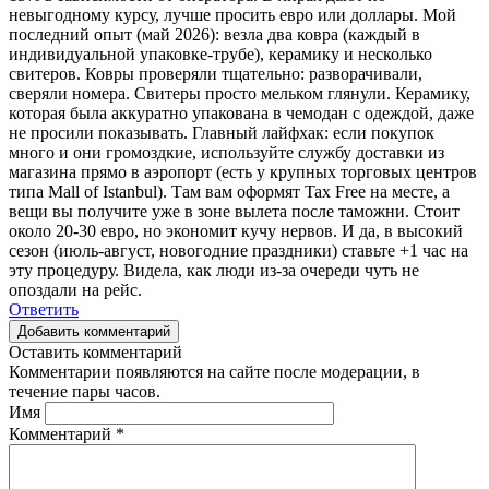
невыгодному курсу, лучше просить евро или доллары. Мой
последний опыт (май 2026): везла два ковра (каждый в
индивидуальной упаковке-трубе), керамику и несколько
свитеров. Ковры проверяли тщательно: разворачивали,
сверяли номера. Свитеры просто мельком глянули. Керамику,
которая была аккуратно упакована в чемодан с одеждой, даже
не просили показывать. Главный лайфхак: если покупок
много и они громоздкие, используйте службу доставки из
магазина прямо в аэропорт (есть у крупных торговых центров
типа Mall of Istanbul). Там вам оформят Tax Free на месте, а
вещи вы получите уже в зоне вылета после таможни. Стоит
около 20-30 евро, но экономит кучу нервов. И да, в высокий
сезон (июль-август, новогодние праздники) ставьте +1 час на
эту процедуру. Видела, как люди из-за очереди чуть не
опоздали на рейс.
Ответить
Добавить комментарий
Оставить комментарий
Комментарии появляются на сайте после модерации, в
течение пары часов.
Имя
Комментарий
*