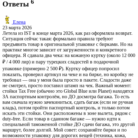
6
Ответы
Елена
23 марта 2026
Летела из IST в конце марта 2026, как раз оформляла возврат.
Ситуация сейчас такая: формально правила требуют
предъявить товар в оригинальной упаковке с бирками. Но на
практике многое зависит от загруженности и конкретного
офицера. Я сдавала два чека: на кожаную куртку (около 12 000
₽ / 4 000 лир) и пару турецких сладостей в подарочной
упаковке (примерно 2 500 ₽). Куртку офицер попросил
показать, проверил артикул на чеке и на бирке, но коробку не
требовал — она у меня была просто в пакете. Сладости даже
не смотрел, просто поставил штамп на чек. Важный момент:
стойки Tax Free (обычно это Global Blue или Planet) находятся
ЗА паспортным контролём, но ДО досмотра багажа. То есть
вам сначала нужно зачекиниться, сдать багаж (если не ручная
кладь), потом пройти паспортный контроль, и только потом
искать эти стойки. Они расположены в зоне вылета, рядом с
duty-free. Если товар в сданном багаже — нужно идти к
специальной таможенной стойке ДО сдачи багажа, это другой
маршрут, более долгий. Мой совет: сохраняйте бирки и по
возможности упаковку для дорогих вещей (техника, кожа,