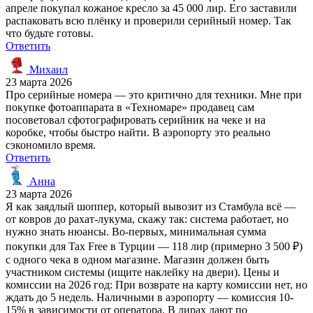
апреле покупал кожаное кресло за 45 000 лир. Его заставили
распаковать всю плёнку и проверили серийный номер. Так
что будьте готовы.
Ответить
Михаил
23 марта 2026
Про серийные номера — это критично для техники. Мне при
покупке фотоаппарата в «Техномаре» продавец сам
посоветовал сфотографировать серийник на чеке и на
коробке, чтобы быстро найти. В аэропорту это реально
сэкономило время.
Ответить
Анна
23 марта 2026
Я как заядлый шоппер, который вывозит из Стамбула всё —
от ковров до рахат-лукума, скажу так: система работает, но
нужно знать нюансы. Во-первых, минимальная сумма
покупки для Tax Free в Турции — 118 лир (примерно 3 500 ₽)
с одного чека в одном магазине. Магазин должен быть
участником системы (ищите наклейку на двери). Цены и
комиссии на 2026 год: При возврате на карту комиссии нет, но
ждать до 5 недель. Наличными в аэропорту — комиссия 10-
15% в зависимости от оператора. В лирах дают по