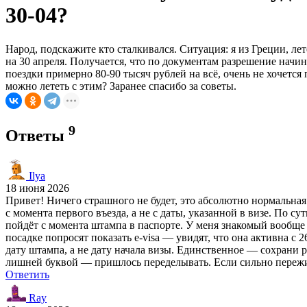
30-04?
Народ, подскажите кто сталкивался. Ситуация: я из Греции, ле
на 30 апреля. Получается, что по документам разрешение начи
поездки примерно 80-90 тысяч рублей на всё, очень не хочется
можно лететь с этим? Заранее спасибо за советы.
9
Ответы
Ilya
18 июня 2026
Привет! Ничего страшного не будет, это абсолютно нормальная с
с момента первого въезда, а не с даты, указанной в визе. По су
пойдёт с момента штампа в паспорте. У меня знакомый вообще
посадке попросят показать e-visa — увидят, что она активна с 
дату штампа, а не дату начала визы. Единственное — сохрани р
лишней буквой — пришлось переделывать. Если сильно пережива
Ответить
Ray