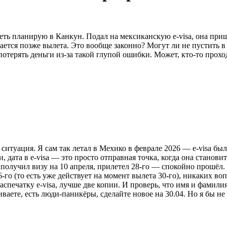
теть планирую в Канкун. Подал на мексиканскую e-visa, она приш
нается позже вылета. Это вообще законно? Могут ли не пустить
 потерять деньги из-за такой глупой ошибки. Может, кто-то прох
итуация. Я сам так летал в Мехико в феврале 2026 — e-visa была 
ти, дата в e-visa — это просто отправная точка, когда она стано
 получил визу на 10 апреля, прилетел 28-го — спокойно прошёл
26-го (то есть уже действует на момент вылета 30-го), никаких в
аспечатку e-visa, лучше две копии. И проверь, что имя и фамили
ете, есть люди-паникёры, сделайте новое на 30.04. Но я бы не 