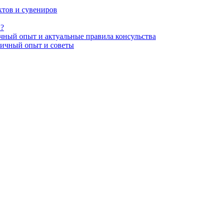
ктов и сувениров
и?
личный опыт и актуальные правила консульства
 личный опыт и советы