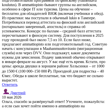
подготовительной программой по финскому (valmentava
koulutus). В ammattiopisto бывают группы на английском,
особенно в сфере IT или туризма. Цены на обучение –
бесплатно для обладателей ВНЖ (включая учебники и обед).
Из практики: мы поступали в обычный lukio в Тампере.
Потребовался перевод аттестата на финский или английский
(нотариально заверенный, апостиль) и справка об
успеваемости. Конкурс по баллам – средний балл аттестата
пересчитывают в финскую систему. Для поступления в 2025
году проходной был около 7,5 из 10. Если балл ниже,
предлагают ammattiopisto или подготовительный год. Советую
начать с консультации в Maahanmuuttovirasto (миграционная
служба) или через DVV. Они подскажут, какие документы
нужны для зачисления. Подачу заявлений обычно открывают
в январе-феврале на август. У вас ещё есть время. Кстати, про
цены: аренда двушки в хорошем районе Хельсинки – от 1000
до 1500 € (100 000–150 000 ₽). Проездной для подростка – 40
€/мес. Обеды в школе бесплатные, так что бюджет не сильно
вырастет.
Ответить
Дмитрий
10 мая 2026
Ольга, спасибо за развёрнутый ответ! Уточните, пожалуйста:
а если сын хочет пойти именно в ammattiopisto на