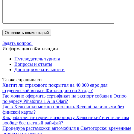
Задать вопрос!
Информация о Финляндии
Путеводитель туриста
Вопросы и ответы
Достопримечательности
Также спрашивают
Хватит ли страхового покрытия на 40 000 евро для
студенческой визы в Финляндию на 3 года?
Где можно оформить сертификат на экспорт собаки в Эспоо
по адресу Pihatörmä 1 A in Olari?
Где в Хельсинки можно пополнить Revolut наличными без
финской карты?
Как работает интернет в аэропорту Хельсинки? и есть ли там
вообще бесплатный вай-фай?
Процедура растаможки автомобиля в Светогорске: временные
номера и страховка