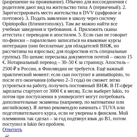
(разрешение на проживание). Обычно для воссоединения с
родителем дают вид на жительство типа A (первичный). 2.
Зарегистрировать место жительства в DVV (цифровое и
почтовое). 3. Подать заявление в школу через систему
Opintopolku (fi/опинтополку). Там же можно найти все
учебные заведения и требования. 4. Приложить сканы
аттестата с переводом и апостилем. 5. Если сын не говорит
по-фински – параллельно записаться на языковые курсы
интеграции (они бесплатные для обладателей ВНЖ, но
рассчитаны на взрослых; для подростков есть специальные
группы). По ценам: пересылка документов почтой – около 15
€. Нотариальный перевод – 30–50 € за страницу. Апостиль –
2500 ₽ в России, в Финляндии не требуется. Ещё важный
практический момент: если сын поступит в ammattiopisto, то
после его окончания (обычно 2–3 года) он сможет легко
устроиться на работу, получить постоянный ВНЖ. В IT-сфере
зарплаты стартуют от 3000 € в месяц. Если выберет lukio, то
потом при поступлении в университет могут потребовать
дополнительные экзамены (например, по математике или
английскому). Я лично рекомендую начинать с TUVA или
подготовительного курса, если не уверены в финском. Мой
племянник так сделал – за год подтянул язык до B1, потом
поступил в lukio без проблем.
Ответить