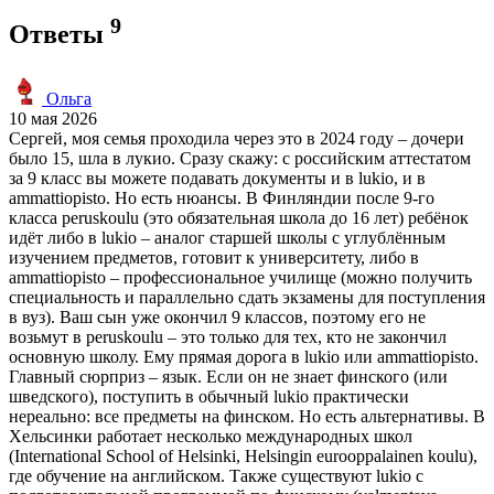
9
Ответы
Ольга
10 мая 2026
Сергей, моя семья проходила через это в 2024 году – дочери
было 15, шла в лукио. Сразу скажу: с российским аттестатом
за 9 класс вы можете подавать документы и в lukio, и в
ammattiopisto. Но есть нюансы. В Финляндии после 9-го
класса peruskoulu (это обязательная школа до 16 лет) ребёнок
идёт либо в lukio – аналог старшей школы с углублённым
изучением предметов, готовит к университету, либо в
ammattiopisto – профессиональное училище (можно получить
специальность и параллельно сдать экзамены для поступления
в вуз). Ваш сын уже окончил 9 классов, поэтому его не
возьмут в peruskoulu – это только для тех, кто не закончил
основную школу. Ему прямая дорога в lukio или ammattiopisto.
Главный сюрприз – язык. Если он не знает финского (или
шведского), поступить в обычный lukio практически
нереально: все предметы на финском. Но есть альтернативы. В
Хельсинки работает несколько международных школ
(International School of Helsinki, Helsingin eurooppalainen koulu),
где обучение на английском. Также существуют lukio с