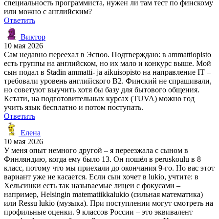
специальность программиста, нужен ли там тест по финскому
или можно с английским?
Ответить
Виктор
10 мая 2026
Сам недавно переехал в Эспоо. Подтверждаю: в ammattiopisto
есть группы на английском, но их мало и конкурс выше. Мой
сын подал в Stadin ammatti- ja aikuisopisto на направление IT –
требовали уровень английского B2. Финский не спрашивали,
но советуют выучить хотя бы базу для бытового общения.
Кстати, на подготовительных курсах (TUVA) можно год
учить язык бесплатно и потом поступать.
Ответить
Елена
10 мая 2026
У меня опыт немного другой – я переезжала с сыном в
Финляндию, когда ему было 13. Он пошёл в peruskoulu в 8
класс, потому что мы приехали до окончания 9-го. Но вас этот
вариант уже не касается. Если сын хочет в lukio, учтите: в
Хельсинки есть так называемые лицеи с фокусами –
например, Helsingin matematiikkalukio (сильная математика)
или Ressu lukio (музыка). При поступлении могут смотреть на
профильные оценки. 9 классов России – это эквивалент