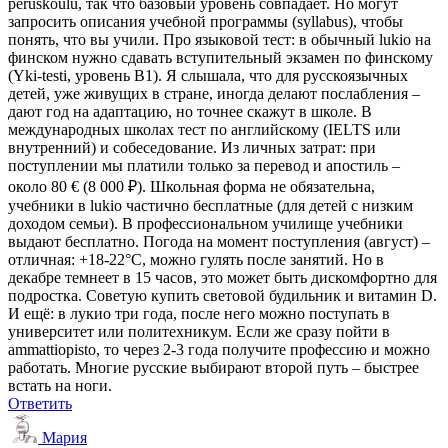
peruskoulu, так что базовый уровень совпадает. Но могут
запросить описания учебной программы (syllabus), чтобы
понять, что вы учили. Про языковой тест: в обычный lukio на
финском нужно сдавать вступительный экзамен по финскому
(Yki-testi, уровень B1). Я слышала, что для русскоязычных
детей, уже живущих в стране, иногда делают послабления –
дают год на адаптацию, но точнее скажут в школе. В
международных школах тест по английскому (IELTS или
внутренний) и собеседование. Из личных затрат: при
поступлении мы платили только за перевод и апостиль –
около 80 € (8 000 ₽). Школьная форма не обязательна,
учебники в lukio частично бесплатные (для детей с низким
доходом семьи). В профессиональном училище учебники
выдают бесплатно. Погода на момент поступления (август) –
отличная: +18-22°C, можно гулять после занятий. Но в
декабре темнеет в 15 часов, это может быть дискомфортно для
подростка. Советую купить световой будильник и витамин D.
И ещё: в лукио три года, после него можно поступать в
университет или политехникум. Если же сразу пойти в
ammattiopisto, то через 2-3 года получите профессию и можно
работать. Многие русские выбирают второй путь – быстрее
встать на ноги.
Ответить
Мария