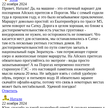
22 ноября 2024
Привет, Натали! Да, на машине - это отличный вариант для
посещения Айских притесов и Порогов. Мы с семьей ездили
туда в прошлом году, и это было незабываемое приключение.
Маршрут довольно простой: из Екатеринбурга по трассе М5,
затем поворот на Сатку. Дорога в целом хорошая, но ближе к
достопримечательностям есть участки грунтовки -
внедорожник не нужен, но осторожность не помешает. Что
касается мест для остановок, мы останавливались в Сатке -
там есть несколько уютных гостевых домов. Из
достопримечательностей по пути советую заехать в
национальный парк Зюраткуль - там потрясающее горное
озеро и живописные пешие маршруты. На Айских притесах
обязательно прогуляйтесь по экотропе - виды просто
захватывающие! А на Порогах непременно посетите
старинную ГЭС - это настоящий памятник инженерной
мысли начала 20 века. Не забудьте взять с собой удобную
обувь, перекус и питьевую воду. И обязательно заранее
скачайте офлайн-карты, потому что связь в некоторых местах
может быть нестабильной. Удачной поездки!
Ответить
Натали
22 ноября 2024
Юля, спасибо за такой подробный ответ! А сколько времени у