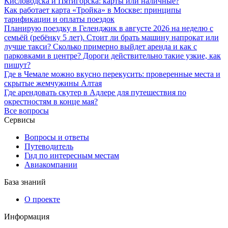
Кисловодска и Пятигорска: карты или наличные?
Как работает карта «Тройка» в Москве: принципы
тарификации и оплаты поездок
Планирую поездку в Геленджик в августе 2026 на неделю с
семьёй (ребёнку 5 лет). Стоит ли брать машину напрокат или
лучше такси? Сколько примерно выйдет аренда и как с
парковками в центре? Дороги действительно такие узкие, как
пишут?
Где в Чемале можно вкусно перекусить: проверенные места и
скрытые жемчужины Алтая
Где арендовать скутер в Адлере для путешествия по
окрестностям в конце мая?
Все вопросы
Сервисы
Вопросы и ответы
Путеводитель
Гид по интересным местам
Авиакомпании
База знаний
О проекте
Информация