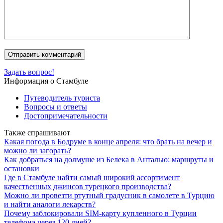
Задать вопрос!
Информация о Стамбуле
Путеводитель туриста
Вопросы и ответы
Достопримечательности
Также спрашивают
Какая погода в Бодруме в конце апреля: что брать на вечер и
можно ли загорать?
Как добраться на долмуше из Белека в Анталью: маршруты и
остановки
Где в Стамбуле найти самый широкий ассортимент
качественных джинсов турецкого производства?
Можно ли провезти ртутный градусник в самолете в Турцию
и найти аналоги лекарств?
Почему заблокировали SIM-карту купленного в Турции
телефона через 120 дней?