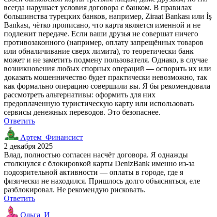
всегда нарушает условия договора с банком. В правилах
большинства турецких банков, например, Ziraat Bankası или İş
Bankası, чётко прописано, что карта является именной и не
подлежит передаче. Если ваши друзья не совершат ничего
противозаконного (например, оплату запрещённых товаров
или обналичивание сверх лимита), то теоретически банк
может и не заметить подмену пользователя. Однако, в случае
возникновения любых спорных операций — оспорить их или
доказать мошенничество будет практически невозможно, так
как формально операцию совершили вы. Я бы рекомендовала
рассмотреть альтернативы: оформить для них
предоплаченную туристическую карту или использовать
сервисы денежных переводов. Это безопаснее.
Ответить
Артем_Финансист
2 декабря 2025
Влад, полностью согласен насчёт договора. Я однажды
столкнулся с блокировкой карты DenizBank именно из-за
подозрительной активности — оплаты в городе, где я
физически не находился. Пришлось долго объясняться, еле
разблокировал. Не рекомендую рисковать.
Ответить
Ольга_И