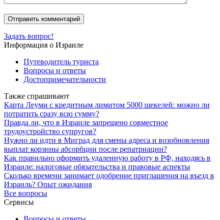
Задать вопрос!
Информация о Израиле
Путеводитель туриста
Вопросы и ответы
Достопримечательности
Также спрашивают
Карта Леуми с кредитным лимитом 5000 шекелей: можно ли
потратить сразу всю сумму?
Правда ли, что в Израиле запрещено совместное
трудоустройство супругов?
Нужно ли идти в Миград для смены адреса и возобновления
выплат корзины абсорбции после репатриации?
Как правильно оформить удаленную работу в РФ, находясь в
Израиле: налоговые обязательства и правовые аспекты
Сколько времени занимает одобрение приглашения на въезд в
Израиль? Опыт ожидания
Все вопросы
Сервисы
Вопросы и ответы