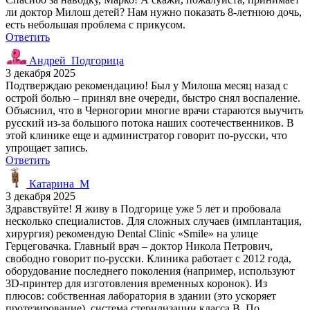
ли доктор Милош детей? Нам нужно показать 8-летнюю дочь,
есть небольшая проблема с прикусом.
Ответить
Андрей_Подгорица
3 декабря 2025
Подтверждаю рекомендацию! Был у Милоша месяц назад с
острой болью – принял вне очереди, быстро снял воспаление.
Объяснил, что в Черногории многие врачи стараются выучить
русский из-за большого потока наших соотечественников. В
этой клинике еще и администратор говорит по-русски, что
упрощает запись.
Ответить
Катарина_М
3 декабря 2025
Здравствуйте! Я живу в Подгорице уже 5 лет и пробовала
несколько специалистов. Для сложных случаев (имплантация,
хирургия) рекомендую Dental Clinic «Smile» на улице
Герцеговачка. Главный врач – доктор Никола Петрович,
свободно говорит по-русски. Клиника работает с 2012 года,
оборудование последнего поколения (например, используют
3D-принтер для изготовления временных коронок). Из
плюсов: собственная лаборатория в здании (это ускоряет
протезирование), система стерилизации класса B. По