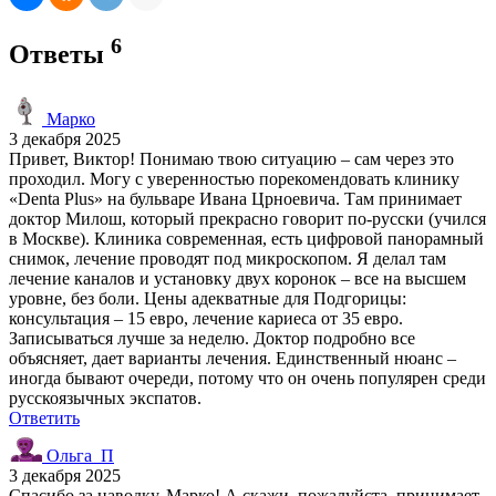
6
Ответы
Марко
3 декабря 2025
Привет, Виктор! Понимаю твою ситуацию – сам через это
проходил. Могу с уверенностью порекомендовать клинику
«Denta Plus» на бульваре Ивана Црноевича. Там принимает
доктор Милош, который прекрасно говорит по-русски (учился
в Москве). Клиника современная, есть цифровой панорамный
снимок, лечение проводят под микроскопом. Я делал там
лечение каналов и установку двух коронок – все на высшем
уровне, без боли. Цены адекватные для Подгорицы:
консультация – 15 евро, лечение кариеса от 35 евро.
Записываться лучше за неделю. Доктор подробно все
объясняет, дает варианты лечения. Единственный нюанс –
иногда бывают очереди, потому что он очень популярен среди
русскоязычных экспатов.
Ответить
Ольга_П
3 декабря 2025
Спасибо за наводку, Марко! А скажи, пожалуйста, принимает