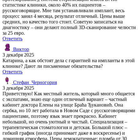
статистике клиники, около 40% их пациентов –
русскоговорящие. Мне там устанавливали имплант, весь
процесс занял 4 месяца, результат отличный. Цены выше
средних, но качество того стоит. Советую записаться на
диагностику – они делают полный 3D-сканирование челюсти
за 25 евро.
Ответить
Виктор
3 декабря 2025
Катарина, а как обстоят дела с гарантией на импланты в этой
клинике? Дают ли письменные обязательства?
Ответить
Стефан_Черногория
3 декабря 2025
Приветствую! Как местный житель, который много общается
с экспатами, знаю еще один отличный вариант – частный
кабинет доктора Елены на улице Браћа Ђукановић. Она
сербка, но 10 лет работала в Новом Саде с русскоговорящими
пациентами, поэтому язык знает прекрасно. Кабинет
небольшой, но очень уютный и чистый. Специализация –
терапевтическая стоматология и детская. Большой плюс –
гибкий график (иногда принимает даже в воскресенье) и
домашняя атмосфера. Цены демократичные: пломба от 30