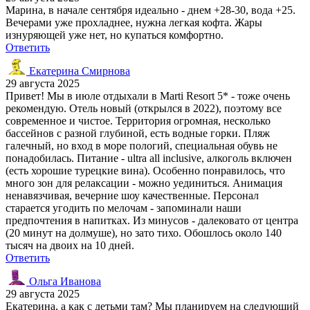
Марина, в начале сентября идеально - днем +28-30, вода +25.
Вечерами уже прохладнее, нужна легкая кофта. Жары
изнуряющей уже нет, но купаться комфортно.
Ответить
Екатерина Смирнова
29 августа 2025
Привет! Мы в июле отдыхали в Marti Resort 5* - тоже очень
рекомендую. Отель новый (открылся в 2022), поэтому все
современное и чистое. Территория огромная, несколько
бассейнов с разной глубиной, есть водные горки. Пляж
галечный, но вход в море пологий, специальная обувь не
понадобилась. Питание - ultra all inclusive, алкоголь включен
(есть хорошие турецкие вина). Особенно понравилось, что
много зон для релаксации - можно уединиться. Анимация
ненавязчивая, вечерние шоу качественные. Персонал
старается угодить по мелочам - запоминали наши
предпочтения в напитках. Из минусов - далековато от центра
(20 минут на долмуше), но зато тихо. Обошлось около 140
тысяч на двоих на 10 дней.
Ответить
Ольга Иванова
29 августа 2025
Екатерина, а как с детьми там? Мы планируем на следующий